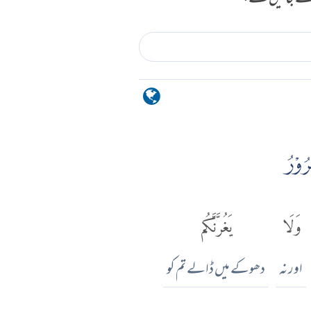
رُوْرُ
وَلَا
يَغُرَّنَّكُم
اور نہ
دھوکے میں ڈالے تم کو