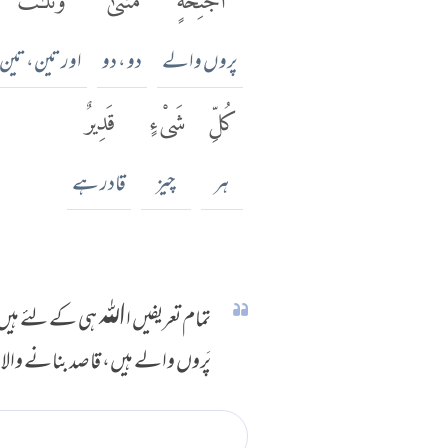
پروں والے
دو ، دو
اور تین، تین
كُلِّ
شَىْءٍ
قَدِيرٌ
ہر
چیز
قادر ہے
تمام تعریفیں اﷲ ہی کے لئے ہیں جو 
پَروں والے ہیں، قاصد بنانے والا 