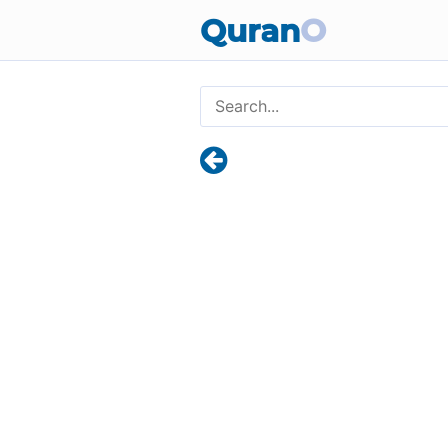
Quran
O