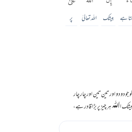
ہتا ہے
بیشک
اللہ تعالیٰ
پر
 دو دو اور تین تین اور چار چار
بیشک اﷲ ہر چیز پر بڑا قادر ہے،