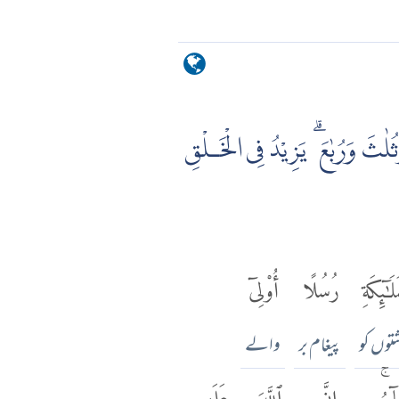
ُلٰثَ وَرُبٰعَ ۗ يَزِيْدُ فِى الْخَـلْقِ
لَٰٓئِكَةِ
رُسُلًا
أُو۟لِىٓ
توں کو
پیغام بر
والے
آءُۚ
إِنَّ
ٱللَّهَ
عَلَىٰ