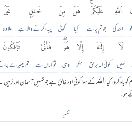
َ
ٱللَّهِ
عَلَيْكُمْۚ
هَلْ
مِنْ
خَٰلِقٍ
غَيْرُ
و
اللہ کی
جو تم پر ہے
کیا
کوئی
پیدا کرنے والا ہے
علاوہ
لَآ
إِلَٰهَ
إِلَّا
هُوَۖ
فَأَنَّىٰ
تُؤْفَكُونَ
نہیں
کوئی الہ برحق
مگر
وہی
تو کہاں سے
تم پھیرے جاتے
کو یاد کرو، کیا اﷲ کے سوا کوئی اور خالق ہے جو تمہیں آسمان اور زم
ے ہو،
تفسير