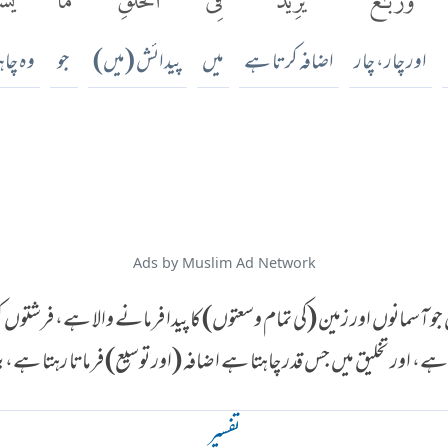
اور چار، چار
اضافہ کرتا ہے
میں
پیدائش (میں)
جو
وہ چا
Ads by Muslim Ad Network
آسمانوں اور زمین (کی تمام وسعتوں) کا پیدا فرمانے والا ہے، فرشتوں کو جو
ہے، اور تخلیق میں جس قدر چاہتا ہے اضافہ (اور توسیع) فرماتا رہتا ہے، 
تفسير