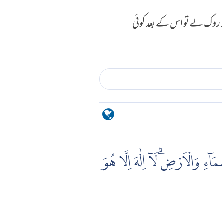
 روک لے تو اس کے بعد کوئی
اۤءِ وَالْاَرْضِۗ لَاۤ اِلٰهَ اِلَّا هُوَ