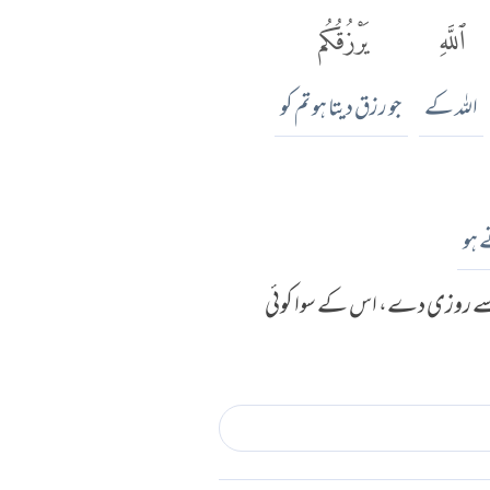
ٱللَّهِ
يَرْزُقُكُم
اللہ کے
جو رزق دیتا ہو تم کو
 ہو
ین سے روزی دے، اس کے سوا کوئی