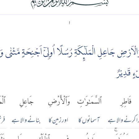
۱
الْاَرْضِ جَاعِلِ الْمَلٰۤٮِٕكَةِ رُسُلًا اُولِىْۤ اَجْنِحَةٍ مَّثْنٰى وَث
ْءٍ قَدِيْرٌ
فَاطِرِ
ٱلسَّمَٰوَٰتِ
وَٱلْأَرْضِ
جَاعِلِ
ٱلْمَ
ا کرنے والا ہے
آسمانوں کا
اور زمین کا
بنانے والا ہے
فرش
وَرُبَٰعَۚ
يَزِيدُ
فِى
ٱلْخَلْقِ
مَا
يَشَ