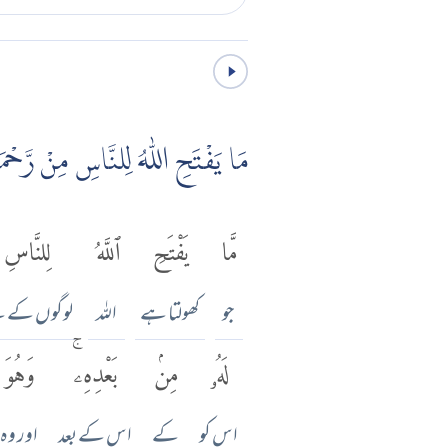
مَا يَفْتَحِ اللّٰهُ لِلنَّاسِ مِنْ رَّحْمَةٍ فَلَا م
مَّا
يَفْتَحِ
ٱللَّهُ
لِلنَّاسِ
جو
کھولتا ہے
اللہ
لوگوں کے ل
لَهُۥ
مِنۢ
بَعْدِهِۦۚ
وَهُوَ
اس کو
کے
اس کے بعد
اور وہ