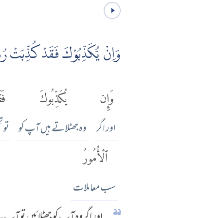
وَاِنْ يُّكَذِّبُوْكَ فَقَدْ كُذِّبَتْ رُسُ
وَإِن
يُكَذِّبُوكَ
فَق
اور اگر
وہ جھٹلاتے ہیں آپ کو
تو ت
ٱلْأُمُورُ
سب معاملات
اور اگر وہ آپ کو جھٹلائیں تو آپ