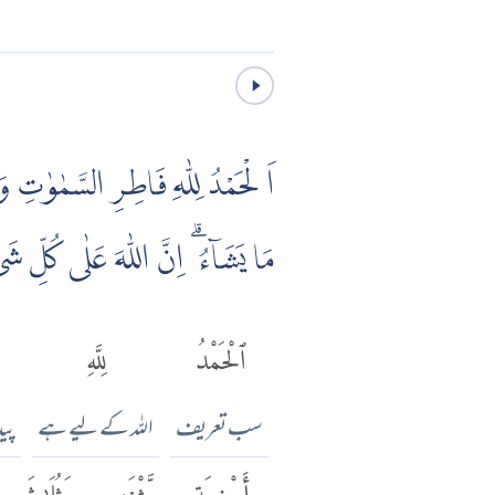
اَ لْحَمْدُ لِلّٰهِ فَاطِرِ السَّمٰوٰتِ وَ
مَا يَشَاۤءُ ۗ اِنَّ اللّٰهَ عَلٰى كُلِّ شَى
ٱلْحَمْدُ
لِلَّهِ
سب تعریف
اللہ کے لیے ہے
پید
أَجْنِحَةٍ
مَّثْنَىٰ
وَثُلَٰثَ