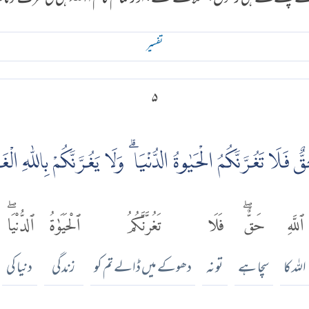
تفسير
۵
ٌ فَلَا تَغُرَّنَّكُمُ الْحَيٰوةُ الدُّنْيَا ۗ وَلَا يَغُرَّنَّكُمْ بِاللّٰهِ الْغَ
ٱللَّهِ
حَقٌّۖ
فَلَا
تَغُرَّنَّكُمُ
ٱلْحَيَوٰةُ
ٱلدُّنْيَاۖ
اللہ کا
سچا ہے
تو نہ
دھوکے میں ڈالے تم کو
زندگی
دنیا کی