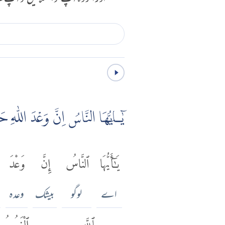
يٰۤـاَيُّهَا النَّاسُ اِنَّ وَعْدَ اللّٰهِ حَقّ
يَٰٓأَيُّهَا
ٱلنَّاسُ
إِنَّ
وَعْدَ
اے
لوگو
بیشک
وعدہ
بِٱللَّهِ
ٱلْغَرُورُ