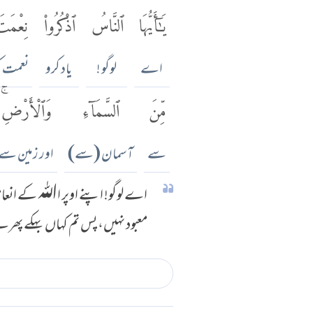
يَٰٓأَيُّهَا
ٱلنَّاسُ
ٱذْكُرُوا۟
نِعْمَت
اے
لوگو !
یاد کرو
نعمت ک
مِّنَ
ٱلسَّمَآءِ
وَٱلْأَرْضِۚ
سے
آسمان (سے)
اور زمین سے
اے لوگو! اپنے اوپر اﷲ کے انعام 
معبود نہیں، پس تم کہاں بہکے پھرت