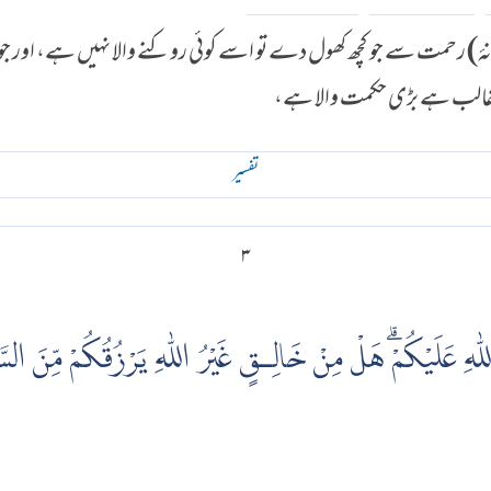
) رحمت سے جو کچھ کھول دے تو اسے کوئی روکنے والا نہیں ہے، اور جو
 غالب ہے بڑی حکمت والا ہے،
تفسير
۳
لّٰهِ عَلَيْكُمْۗ هَلْ مِنْ خَالِـقٍ غَيْرُ اللّٰهِ يَرْزُقُكُمْ مِّنَ السَّمَ