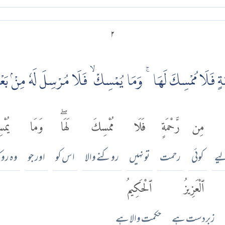
۲
ُمْسِكَ لَهَا ۚ وَمَا يُمْسِكْ ۙ فَلَا مُرْسِلَ لَهٗ مِنْۢ بَعْدِه ۗ وَهُوَ الْعَزِيْزُ الْحَك
مِن
رَّحْمَةٍ
فَلَا
مُمْسِكَ
لَهَاۖ
وَمَا
يُمْ
یے
کوئی
رحمت
تو نہیں
روکنے والا
اس کو
اور جو
وہ رو
ٱلْعَزِيزُ
ٱلْحَكِيمُ
زبردست ہے
حکمت والا ہے