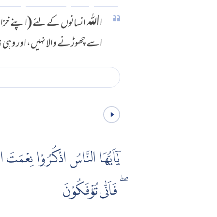
اﷲ انسانوں کے لئے (اپنے خزانۂ
اسے چھوڑنے والا نہیں، اور وہی
يٰۤاَيُّهَا النَّاسُ اذْكُرُوْا نِعْمَتَ ال
ۖ فَاَنّٰى تُؤْفَكُوْنَ