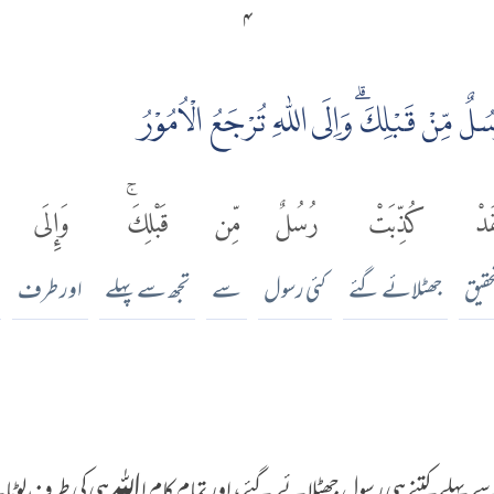
۴
لٌ مِّنْ قَبْلِكَۗ وَاِلَى اللّٰهِ تُرْجَعُ الْاُمُوْرُ
َدْ
كُذِّبَتْ
رُسُلٌ
مِّن
قَبْلِكَۚ
وَإِلَى
حقیق
جھٹلائے گئے
کئی رسول
سے
تجھ سے پہلے
اور طرف
 سے پہلے کتنے ہی رسول جھٹلائے گئے، اور تمام کام اﷲ ہی کی طرف لو