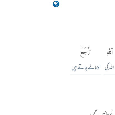
ٱللَّهِ
تُرْجَعُ
اللہ کی
لوٹائے جاتے ہیں
ٹائے جائیں گے،