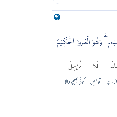
ِيْمُ
سِكْ
فَلَا
مُرْسِلَ
کتا ہے
تو نہیں
کوئی بھیجنے والا