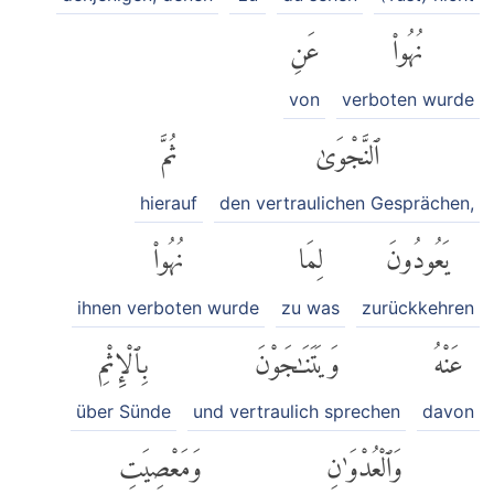
نُهُوا۟
عَنِ
von
verboten wurde
ٱلنَّجْوَىٰ
ثُمَّ
hierauf
den vertraulichen Gesprächen,
يَعُودُونَ
لِمَا
نُهُوا۟
ihnen verboten wurde
zu was
zurückkehren
عَنْهُ
وَيَتَنَٰجَوْنَ
بِٱلْإِثْمِ
über Sünde
und vertraulich sprechen
davon
وَٱلْعُدْوَٰنِ
وَمَعْصِيَتِ