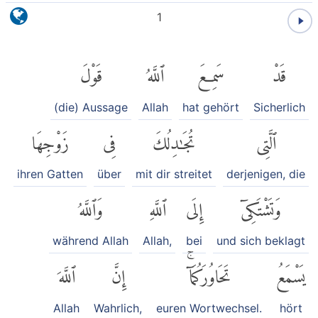
1
قَدْ
سَمِعَ
ٱللَّهُ
قَوْلَ
(die) Aussage
Allah
hat gehört
Sicherlich
ٱلَّتِى
تُجَٰدِلُكَ
فِى
زَوْجِهَا
ihren Gatten
über
mit dir streitet
derjenigen, die
وَتَشْتَكِىٓ
إِلَى
ٱللَّهِ
وَٱللَّهُ
während Allah
Allah,
bei
und sich beklagt
يَسْمَعُ
تَحَاوُرَكُمَآۚ
إِنَّ
ٱللَّهَ
Allah
Wahrlich,
euren Wortwechsel.
hört