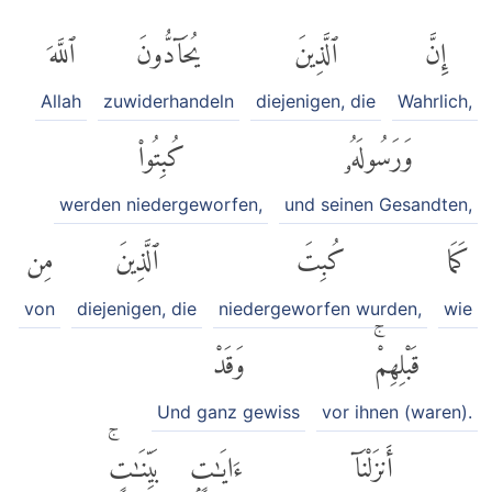
إِنَّ
ٱلَّذِينَ
يُحَآدُّونَ
ٱللَّهَ
Allah
zuwiderhandeln
diejenigen, die
Wahrlich,
وَرَسُولَهُۥ
كُبِتُوا۟
werden niedergeworfen,
und seinen Gesandten,
كَمَا
كُبِتَ
ٱلَّذِينَ
مِن
von
diejenigen, die
niedergeworfen wurden,
wie
قَبْلِهِمْۚ
وَقَدْ
Und ganz gewiss
vor ihnen (waren).
أَنزَلْنَآ
ءَايَٰتٍۭ
بَيِّنَٰتٍۚ