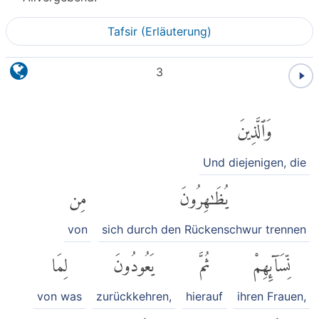
Tafsir (Erläuterung)
3
وَٱلَّذِينَ
Und diejenigen, die
يُظَٰهِرُونَ
مِن
von
sich durch den Rückenschwur trennen
نِّسَآئِهِمْ
ثُمَّ
يَعُودُونَ
لِمَا
von was
zurückkehren,
hierauf
ihren Frauen,