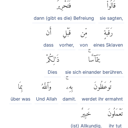
قَالُوا۟
فَتَحْرِيرُ
dann (gibt es die) Befreiung
sie sagten,
رَقَبَةٍ
مِّن
قَبْلِ
أَن
dass
vorher,
von
eines Sklaven
يَتَمَآسَّاۚ
ذَٰلِكُمْ
Dies
sie sich einander berühren.
تُوعَظُونَ
بِهِۦۚ
وَٱللَّهُ
بِمَا
über was
Und Allah
damit.
werdet ihr ermahnt
تَعْمَلُونَ
خَبِيرٌ
(ist) Allkundig.
ihr tut