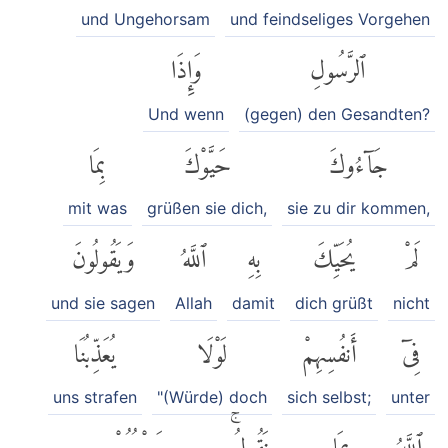
und Ungehorsam
und feindseliges Vorgehen
ٱلرَّسُولِ
وَإِذَا
Und wenn
(gegen) den Gesandten?
جَآءُوكَ
حَيَّوْكَ
بِمَا
mit was
grüßen sie dich,
sie zu dir kommen,
لَمْ
يُحَيِّكَ
بِهِ
ٱللَّهُ
وَيَقُولُونَ
und sie sagen
Allah
damit
dich grüßt
nicht
فِىٓ
أَنفُسِهِمْ
لَوْلَا
يُعَذِّبُنَا
uns strafen
"(Würde) doch
sich selbst;
unter
ٱللَّهُ
بِمَا
نَقُولُۚ
حَسْبُهُمْ