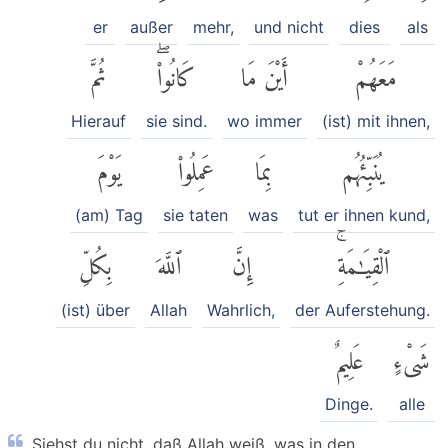
er
außer
mehr,
und nicht
dies
als
مَعَهُمْ
أَيْنَ مَا
كَانُوا۟ۖ
ثُمَّ
Hierauf
sie sind.
wo immer
(ist) mit ihnen,
يُنَبِّئُهُم
بِمَا
عَمِلُوا۟
يَوْمَ
(am) Tag
sie taten
was
tut er ihnen kund,
ٱلْقِيَٰمَةِۚ
إِنَّ
ٱللَّهَ
بِكُلِّ
(ist) über
Allah
Wahrlich,
der Auferstehung.
شَىْءٍ
عَلِيمٌ
Dinge.
alle
Siehst du nicht, daß Allah weiß, was in den