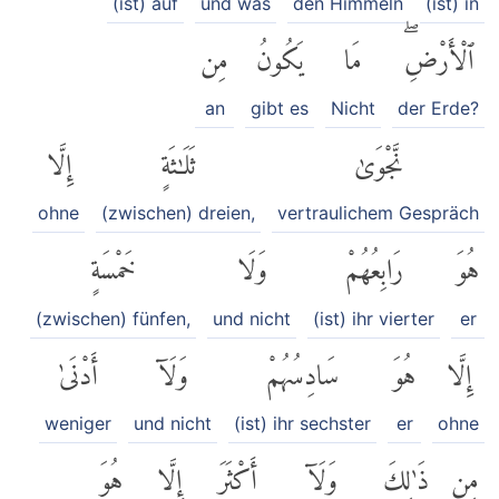
(ist) auf
und was
den Himmeln
(ist) in
ٱلْأَرْضِۖ
مَا
يَكُونُ
مِن
an
gibt es
Nicht
der Erde?
نَّجْوَىٰ
ثَلَٰثَةٍ
إِلَّا
ohne
(zwischen) dreien,
vertraulichem Gespräch
هُوَ
رَابِعُهُمْ
وَلَا
خَمْسَةٍ
(zwischen) fünfen,
und nicht
(ist) ihr vierter
er
إِلَّا
هُوَ
سَادِسُهُمْ
وَلَآ
أَدْنَىٰ
weniger
und nicht
(ist) ihr sechster
er
ohne
مِن
ذَٰلِكَ
وَلَآ
أَكْثَرَ
إِلَّا
هُوَ