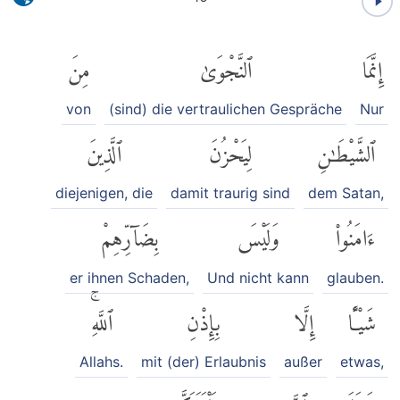
إِنَّمَا
ٱلنَّجْوَىٰ
مِنَ
von
(sind) die vertraulichen Gespräche
Nur
ٱلشَّيْطَٰنِ
لِيَحْزُنَ
ٱلَّذِينَ
diejenigen, die
damit traurig sind
dem Satan,
ءَامَنُوا۟
وَلَيْسَ
بِضَآرِّهِمْ
er ihnen Schaden,
Und nicht kann
glauben.
شَيْـًٔا
إِلَّا
بِإِذْنِ
ٱللَّهِۚ
Allahs.
mit (der) Erlaubnis
außer
etwas,