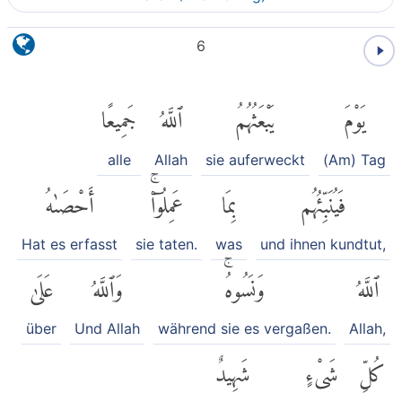
6
يَوْمَ
يَبْعَثُهُمُ
ٱللَّهُ
جَمِيعًا
alle
Allah
sie auferweckt
(Am) Tag
فَيُنَبِّئُهُم
بِمَا
عَمِلُوٓا۟ۚ
أَحْصَىٰهُ
Hat es erfasst
sie taten.
was
und ihnen kundtut,
ٱللَّهُ
وَنَسُوهُۚ
وَٱللَّهُ
عَلَىٰ
über
Und Allah
während sie es vergaßen.
Allah,
كُلِّ
شَىْءٍ
شَهِيدٌ