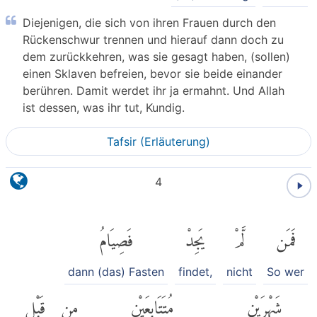
Diejenigen, die sich von ihren Frauen durch den
Rückenschwur trennen und hierauf dann doch zu
dem zurückkehren, was sie gesagt haben, (sollen)
einen Sklaven befreien, bevor sie beide einander
berühren. Damit werdet ihr ja ermahnt. Und Allah
ist dessen, was ihr tut, Kundig.
Tafsir (Erläuterung)
4
فَمَن
لَّمْ
يَجِدْ
فَصِيَامُ
dann (das) Fasten
findet,
nicht
So wer
شَهْرَيْنِ
مُتَتَابِعَيْنِ
مِن
قَبْلِ