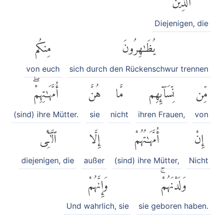
Diejenigen, die
يُظَٰهِرُونَ
مِنكُم
von euch
sich durch den Rückenschwur trennen
مِّن
نِّسَآئِهِم
مَّا
هُنَّ
أُمَّهَٰتِهِمْۖ
(sind) ihre Mütter.
sie
nicht
ihren Frauen,
von
إِنْ
أُمَّهَٰتُهُمْ
إِلَّا
ٱلَّٰٓـِٔى
diejenigen, die
außer
(sind) ihre Mütter,
Nicht
وَلَدْنَهُمْۚ
وَإِنَّهُمْ
Und wahrlich, sie
sie geboren haben.