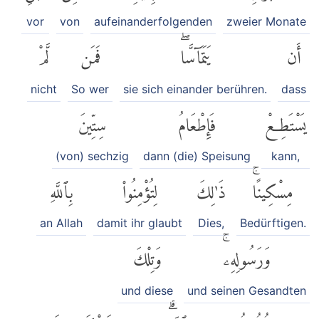
vor
von
aufeinanderfolgenden
zweier Monate
أَن
يَتَمَآسَّاۖ
فَمَن
لَّمْ
nicht
So wer
sie sich einander berühren.
dass
يَسْتَطِعْ
فَإِطْعَامُ
سِتِّينَ
(von) sechzig
dann (die) Speisung
kann,
مِسْكِينًاۚ
ذَٰلِكَ
لِتُؤْمِنُوا۟
بِٱللَّهِ
an Allah
damit ihr glaubt
Dies,
Bedürftigen.
وَرَسُولِهِۦۚ
وَتِلْكَ
und diese
und seinen Gesandten