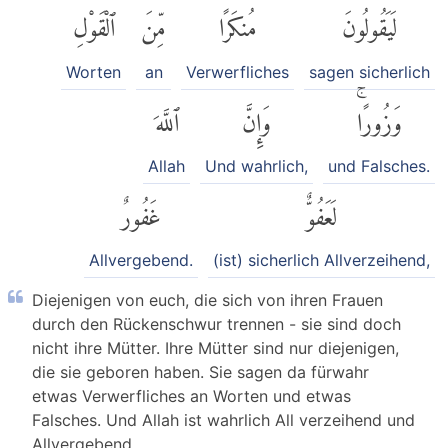
لَيَقُولُونَ
مُنكَرًا
مِّنَ
ٱلْقَوْلِ
Worten
an
Verwerfliches
sagen sicherlich
وَزُورًاۚ
وَإِنَّ
ٱللَّهَ
Allah
Und wahrlich,
und Falsches.
لَعَفُوٌّ
غَفُورٌ
Allvergebend.
(ist) sicherlich Allverzeihend,
Diejenigen von euch, die sich von ihren Frauen
durch den Rückenschwur trennen - sie sind doch
nicht ihre Mütter. Ihre Mütter sind nur diejenigen,
die sie geboren haben. Sie sagen da fürwahr
etwas Verwerfliches an Worten und etwas
Falsches. Und Allah ist wahrlich All verzeihend und
Allvergebend.