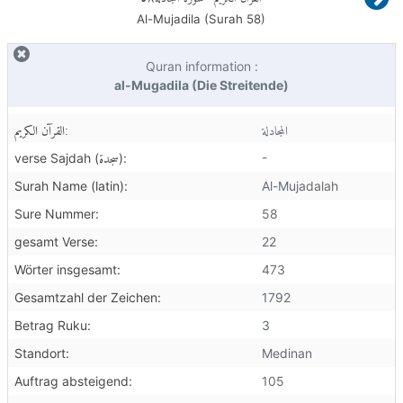
Al-Mujadila (Surah
58
)
Quran information :
al-Mugadila (Die Streitende)
المجادلة
القرآن الكريم:
سجدة
-
verse Sajdah (
):
Surah Name (latin):
Al-Mujadalah
Sure Nummer:
58
gesamt Verse:
22
Wörter insgesamt:
473
Gesamtzahl der Zeichen:
1792
Betrag Ruku:
3
Standort:
Medinan
Auftrag absteigend:
105