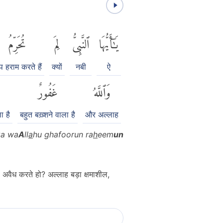
يَٰٓأَيُّهَا
ٱلنَّبِىُّ
لِمَ
تُحَرِّمُ
 हराम करते हैं
क्यों
नबी
ऐ
وَٱللَّهُ
غَفُورٌ
ा है
बहुत बख़्शने वाला है
और अल्लाह
ka wa
A
ll
a
hu ghafoorun ra
h
eem
un
यो अवैध करते हो? अल्लाह बड़ा क्षमाशील,