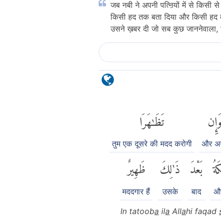
जब नबी ने अपनी पत्ऩियों में से किस
किसी हद तक बता दिया और किसी हद त
उसने ख़बर दी जो सब कुछ जाननेवाला, 
َإِن
تَظَٰهَرَا
तुम एक दूसरे की मदद करोगी
और अ
كَةُ
بَعْدَ
ذَٰلِكَ
ظَهِيرٌ
मददगार हैं
उसके
बाद
और
In tatoob
a
il
a
All
a
hi faqad