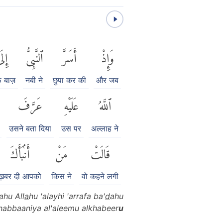
وَإِذْ
أَسَرَّ
ٱلنَّبِىُّ
إِلَ
 बाज़
नबी ने
छुपा कर की
और जब
ٱللَّهُ
عَلَيْهِ
عَرَّفَ
उसने बता दिया
उस पर
अल्लाह ने
قَالَتْ
مَنْ
أَنۢبَأَكَ
ख़बर दी आपको
किस ने
वो कहने लगी
ahu All
a
hu 'alayhi 'arrafa ba'
d
ahu
 nabbaaniya al'aleemu alkhabeer
u