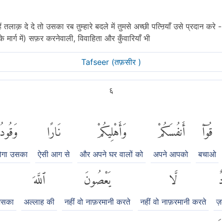
ं तलाक़ दे दे तो उसका रब तुम्हारे बदले में तुमसे अच्छी पत्ऩियाँ उसे प्रदान करे
मार्ग में) सफ़र करनेवाली, विवाहिता और कुँवारियाँ भी
Tafseer (तफ़सीर )
६
قُوٓا۟
أَنفُسَكُمْ
وَأَهْلِيكُمْ
نَارًا
وَقُودُ
होगा उसका
ऐसी आग से
और अपने घर वालों को
अपने आपको
बचाओ
ٌ
لَّا
يَعْصُونَ
ٱللَّهَ
जिसका
अल्लाह की
नहीं वो नाफ़रमानी करते
नहीं वो नाफ़रमानी करते
ज