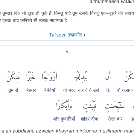
almumineena wa
a
l
 तुम्हारे दिल तो झुक ही चुके हैं, किन्तु यदि तुम उसके विरुद्ध एक-दूसरे की सह
इसके बाद फ़रिश्ते भी उसके सहायक है
Tafseer (तफ़सीर )
५
َكُنَّ
أَن
يُبْدِلَهُۥٓ
أَزْوَٰجًا
خَيْرًا
مِّنكُنَّ
م
तुम से
बेहतर
बीवियाँ
वो बदल कर दे दे उसे
कि
वो तलाक़ दे
سَٰٓئِحَٰتٍ
ثَيِّبَٰتٍ
وَأَبْكَارًا
और कुवारियाँ
शौहर दीदा
रोज़ा दार
इ
na an yubdilahu azw
a
jan khayran minkunna muslim
a
tin mu