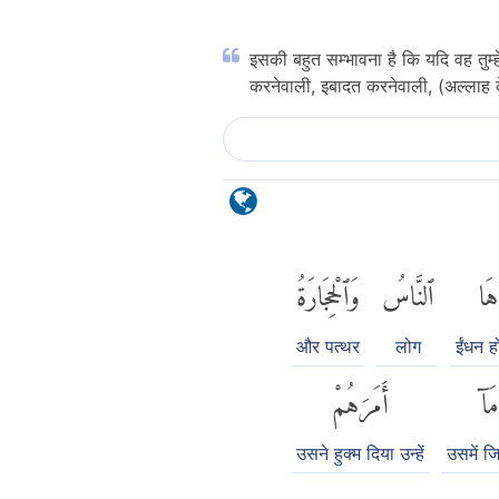
इसकी बहुत सम्भावना है कि यदि वह तुम्हे
करनेवाली, इबादत करनेवाली, (अल्लाह के 
هَا
ٱلنَّاسُ
وَٱلْحِجَارَةُ
और पत्थर
लोग
ईंधन 
مَآ
أَمَرَهُمْ
उसने हुक्म दिया उन्हें
उसमें 