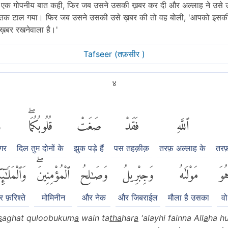
ी से एक गोपनीय बात कही, फिर जब उसने उसकी ख़बर कर दी और अल्लाह ने उसे 
क टाल गया। फिर जब उसने उसकी उसे ख़बर की तो वह बोली, 'आपको इसकी ख़
ख़बर रखनेवाला है।'
Tafseer (तफ़सीर )
४
ٱللَّهِ
فَقَدْ
صَغَتْ
قُلُوبُكُمَاۖ
و
गर
दिल तुम दोनों के
झुक पड़े हैं
पस तहक़ीक़
तरफ़ अल्लाह के
तरफ
ُوَ
مَوْلَىٰهُ
وَجِبْرِيلُ
وَصَٰلِحُ
ٱلْمُؤْمِنِينَۖ
وَٱلْمَلَٰٓئِ
 फ़रिश्ते
मोमिनीन
और नेक
और जिबराईल
मौला है उसका
वो
s
aghat quloobukum
a
wain ta
th
a
har
a
'alayhi fainna All
a
ha h