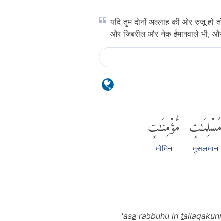
यदि तुम दोनों अल्लाह की ओर रुजू हो तो
और जिबरील और नेक ईमानवाले भी, और 
ُسْلِمَٰتٍ
مُّؤْمِنَٰتٍ
मोमिन
मुसलमान
'as
a
rabbuhu in
t
allaqakun