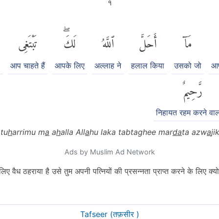
१
مَآ
أَحَلَّ
ٱللَّهُ
لَكَۖ
تَبْتَغِى
م
आप चाहते हैं
आपके लिए
अल्लाह ने
हलाल किया
उसको जो
आप
رَّحِيمٌ
निहायत रहम करने वाल
 tu
h
arrimu m
a
a
h
alla All
a
hu laka tabtaghee mar
da
ta azw
a
ji
Ads by Muslim Ad Network
 लिए वैध ठहराया है उसे तुम अपनी पत्नियों की प्रसन्नता प्राप्त करने के लिए क्
Tafseer (तफ़सीर )