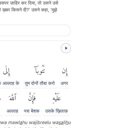
उसपर ज़ाहिर कर दिया, तो उसने उसे
बर किसने दी?' उसने कहा, 'मुझे
إِن
تَتُوبَآ
إِلَى
़ अल्लाह के
तुम दोनों तौबा करो
अगर
عَلَيْهِ
فَإِنَّ
ٱللَّهَ
ه
अल्लाह
पस बेशक
उसके ख़िलाफ़
uwa mawl
a
hu wajibreelu wa
sa
li
h
u