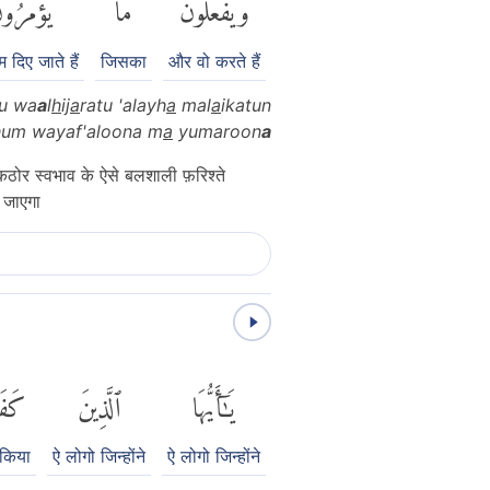
وَيَفْعَلُونَ
مَا
يُؤْمَرُو
्म दिए जाते हैं
जिसका
और वो करते हैं
u wa
a
l
h
ij
a
ratu 'alayh
a
mal
a
ikatun
um wayaf'aloona m
a
yumaroon
a
ोर स्वभाव के ऐसे बलशाली फ़रिश्ते
ा जाएगा
يَٰٓأَيُّهَا
ٱلَّذِينَ
كَفَر
र किया
ऐ लोगो जिन्होंने
ऐ लोगो जिन्होंने