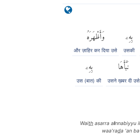
بِهِۦ
وَأَظْهَرَهُ
और ज़ाहिर कर दिया उसे
उसकी
نَبَّأَهَا
بِهِۦ
उस (बात) की
उसने ख़बर दी उसे
Wai
th
asarra a
l
nnabiyyu i
waa'ra
d
a 'an ba