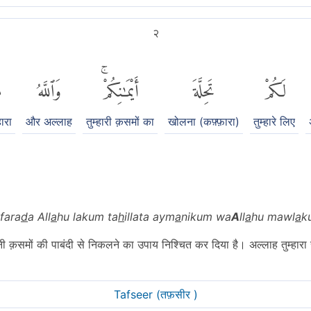
२
لَكُمْ
تَحِلَّةَ
أَيْمَٰنِكُمْۚ
وَٱللَّهُ
م
हारा
और अल्लाह
तुम्हारी क़समों का
खोलना (कफ़्फ़ारा)
तुम्हारे लिए
fara
d
a All
a
hu lakum ta
h
illata aym
a
nikum wa
A
ll
a
hu mawl
a
k
नी क़समों की पाबंदी से निकलने का उपाय निश्चित कर दिया है। अल्लाह तुम्हारा सं
Tafseer (तफ़सीर )