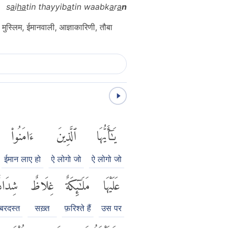
s
a
i
ha
tin thayyib
a
tin waabk
a
r
a
n
 - मुस्लिम, ईमानवाली, आज्ञाकारिणी, तौबा
يَٰٓأَيُّهَا
ٱلَّذِينَ
ءَامَنُوا۟
ईमान लाए हो
ऐ लोगो जो
ऐ लोगो जो
عَلَيْهَا
مَلَٰٓئِكَةٌ
غِلَاظٌ
شِدَاد
़बरदस्त
सख़्त
फ़रिश्ते हैं
उस पर