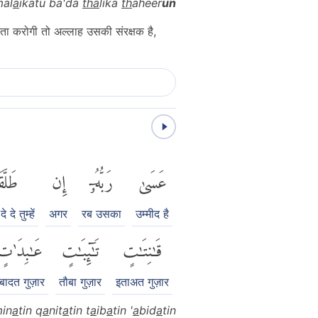
mal
a
ikatu ba'da
tha
lika
th
aheer
un
ायता करोगी तो अल्लाह उसकी संरक्षक है,
عَسَىٰ
رَبُّهُۥٓ
إِن
طَلَّق
 दे तुम्हें
अगर
रब उसका
उम्मीद है
قَٰنِتَٰتٍ
تَٰٓئِبَٰتٍ
عَٰبِدَٰتٍ
बादत गुज़ार
तौबा गुज़ार
इताअत गुज़ार
min
a
tin q
a
nit
a
tin t
a
ib
a
tin '
a
bid
a
tin