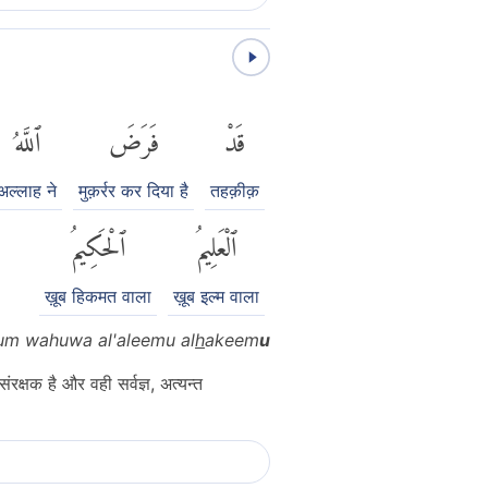
قَدْ
فَرَضَ
ٱللَّهُ
अल्लाह ने
मुक़र्रर कर दिया है
तहक़ीक़
ٱلْعَلِيمُ
ٱلْحَكِيمُ
ख़ूब हिकमत वाला
ख़ूब इल्म वाला
um wahuwa al'aleemu al
h
akeem
u
रक्षक है और वही सर्वज्ञ, अत्यन्त