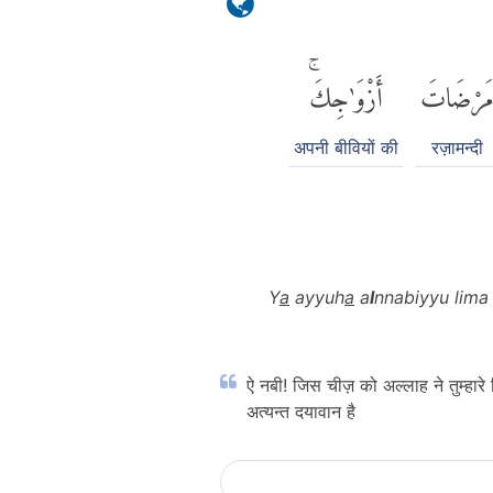
َرْضَاتَ
أَزْوَٰجِكَۚ
अपनी बीवियों की
रज़ामन्दी
Y
a
ayyuh
a
a
l
nnabiyyu lima
ऐ नबी! जिस चीज़ को अल्लाह ने तुम्हारे
अत्यन्त दयावान है