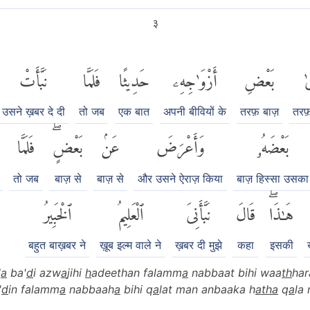
३
ىٰ
بَعْضِ
أَزْوَٰجِهِۦ
حَدِيثًا
فَلَمَّا
نَبَّأَتْ
उसने ख़बर दे दी
तो जब
एक बात
अपनी बीवियों के
तरफ़ बाज़
तरफ़
بَعْضَهُۥ
وَأَعْرَضَ
عَنۢ
بَعْضٍۖ
فَلَمَّا
तो जब
बाज़ से
बाज़ से
और उसने ऐराज़ किया
बाज़ हिस्सा उसका
هَٰذَاۖ
قَالَ
نَبَّأَنِىَ
ٱلْعَلِيمُ
ٱلْخَبِيرُ
बहुत बाख़बर ने
ख़ूब इल्म वाले ने
ख़बर दी मुझे
कहा
इसकी
l
a
ba'
d
i azw
a
jihi
h
adeethan falamm
a
nabbaat bihi waa
th
har
'
d
in falamm
a
nabbaah
a
bihi q
a
lat man anbaaka h
atha
q
a
la