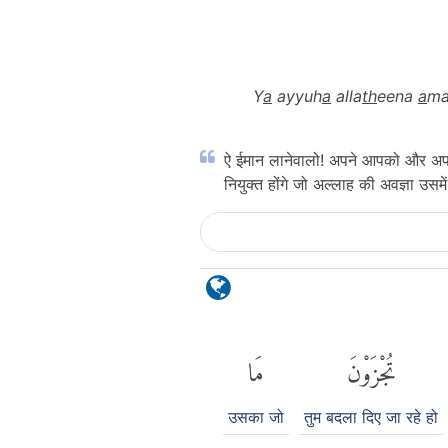
Y
a
ayyuh
a
alla
th
eena
a
ma
ऐ ईमान लानेवालो! अपने आपको और अपन
नियुक्त होंगे जो अल्लाह की अवज्ञा उसमें
تُجْزَوْنَ
مَا
उसका जो
तुम बदला दिए जा रहे हो