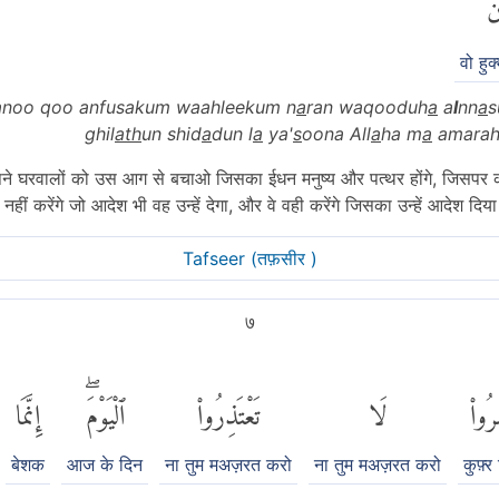
نَ
वो हुक
noo qoo anfusakum waahleekum n
a
ran waqooduh
a
a
l
nn
a
s
ghil
a
th
un shid
a
dun l
a
ya'
s
oona All
a
ha m
a
amarah
े घरवालों को उस आग से बचाओ जिसका ईधन मनुष्य और पत्थर होंगे, जिसपर कठ
 नहीं करेंगे जो आदेश भी वह उन्हें देगा, और वे वही करेंगे जिसका उन्हें आदेश दिय
Tafseer (तफ़सीर )
७
ُوا۟
لَا
تَعْتَذِرُوا۟
ٱلْيَوْمَۖ
إِنَّمَا
बेशक
आज के दिन
ना तुम मअज़रत करो
ना तुम मअज़रत करो
कुफ़्