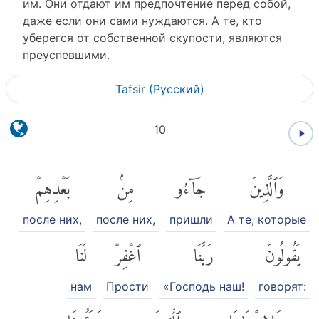
им. Они отдают им предпочтение перед собой,
даже если они сами нуждаются. А те, кто
уберегся от собственной скупости, являются
преуспевшими.
Tafsir (Pусский)
10
وَٱلَّذِينَ
جَآءُو
مِنۢ
بَعْدِهِمْ
после них,
после них,
пришли
А те, которые
يَقُولُونَ
رَبَّنَا
ٱغْفِرْ
لَنَا
нам
Прости
«Господь наш!
говорят:
وَلِإِخْوَٰنِنَا
ٱلَّذِينَ
سَبَقُونَا