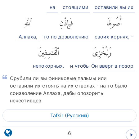
на
стоящими
оставили вы их
أُصُولِهَا
فَبِإِذْنِ
ٱللَّهِ
Аллаха,
то по дозволению
своих корнях, –
وَلِيُخْزِىَ
ٱلْفَٰسِقِينَ
непокорных.
и чтобы Он вверг в позор
Срубили ли вы финиковые пальмы или
оставили их стоять на их стволах - на то было
соизволение Аллаха, дабы опозорить
нечестивцев.
Tafsir (Pусский)
6