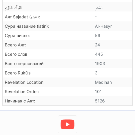
الحشر
القرآن الكريم:
سجدة
-
Аят Sajadat (
):
Сура название (latin):
Al-Hasyr
Сура число:
59
Всего Аят:
24
Всего слов:
445
Всего персонажей:
1903
Всего Rukūʿs:
3
Revelation Location:
Medinan
Revelation Order:
101
Начиная с Аят:
5126