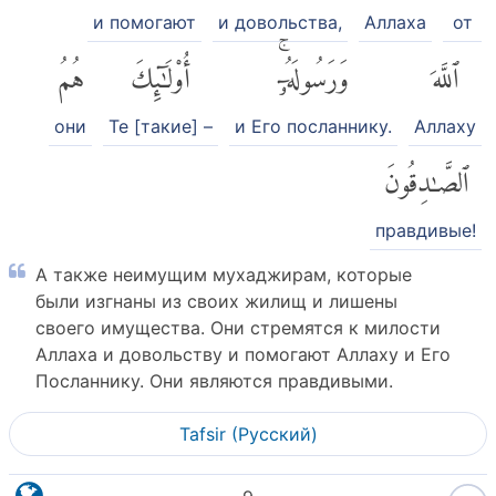
и помогают
и довольства,
Аллаха
от
ٱللَّهَ
وَرَسُولَهُۥٓۚ
أُو۟لَٰٓئِكَ
هُمُ
они
Те [такие] –
и Его посланнику.
Аллаху
ٱلصَّٰدِقُونَ
правдивые!
А также неимущим мухаджирам, которые
были изгнаны из своих жилищ и лишены
своего имущества. Они стремятся к милости
Аллаха и довольству и помогают Аллаху и Его
Посланнику. Они являются правдивыми.
Tafsir (Pусский)