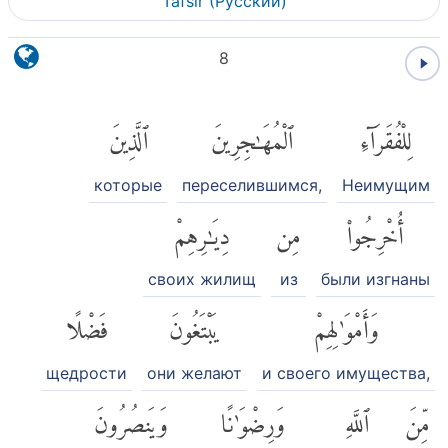
Tafsir (Pусский)
8
لِلْفُقَرَآءِ
ٱلْمُهَٰجِرِينَ
ٱلَّذِينَ
которые
переселившимся,
Неимущим
أُخْرِجُوا۟
مِن
دِيَٰرِهِمْ
своих жилищ
из
были изгнаны
وَأَمْوَٰلِهِمْ
يَبْتَغُونَ
فَضْلًا
щедрости
они желают
и своего имущества,
مِّنَ
ٱللَّهِ
وَرِضْوَٰنًا
وَيَنصُرُونَ