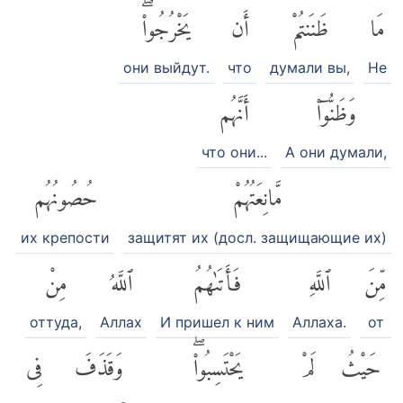
مَا
ظَنَنتُمْ
أَن
يَخْرُجُوا۟ۖ
они выйдут.
что
думали вы,
Не
وَظَنُّوٓا۟
أَنَّهُم
что они...
А они думали,
مَّانِعَتُهُمْ
حُصُونُهُم
их крепости
защитят их (досл. защищающие их)
مِّنَ
ٱللَّهِ
فَأَتَىٰهُمُ
ٱللَّهُ
مِنْ
оттуда,
Аллах
И пришел к ним
Аллаха.
от
حَيْثُ
لَمْ
يَحْتَسِبُوا۟ۖ
وَقَذَفَ
فِى