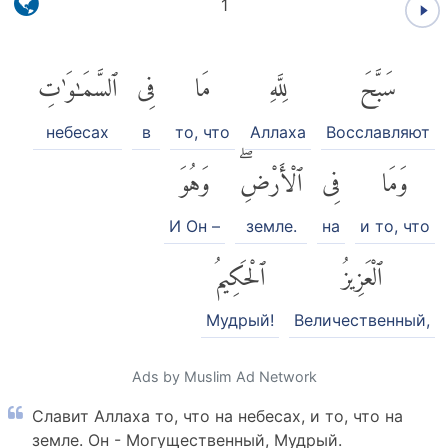
1
سَبَّحَ
لِلَّهِ
مَا
فِى
ٱلسَّمَٰوَٰتِ
небесах
в
то, что
Аллаха
Восславляют
وَمَا
فِى
ٱلْأَرْضِۖ
وَهُوَ
И Он –
земле.
на
и то, что
ٱلْعَزِيزُ
ٱلْحَكِيمُ
Мудрый!
Величественный,
Ads by Muslim Ad Network
Славит Аллаха то, что на небесах, и то, что на
земле. Он - Могущественный, Мудрый.