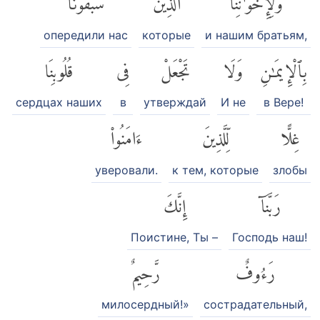
опередили нас
которые
и нашим братьям,
بِٱلْإِيمَٰنِ
وَلَا
تَجْعَلْ
فِى
قُلُوبِنَا
сердцах наших
в
утверждай
И не
в Вере!
غِلًّا
لِّلَّذِينَ
ءَامَنُوا۟
уверовали.
к тем, которые
злобы
رَبَّنَآ
إِنَّكَ
Поистине, Ты –
Господь наш!
رَءُوفٌ
رَّحِيمٌ
милосердный!»
сострадательный,