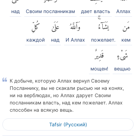
над
Своим посланникам
дает власть
Аллах
مَن
يَشَآءُۚ
وَٱللَّهُ
عَلَىٰ
كُلِّ
каждой
над
И Аллах
пожелает.
кем
شَىْءٍ
قَدِيرٌ
мощен!
вещью
К добыче, которую Аллах вернул Своему
Посланнику, вы не скакали рысью ни на конях,
ни на верблюдах, но Аллах дарует Своим
посланникам власть, над кем пожелает. Аллах
способен на всякую вещь.
Tafsir (Pусский)