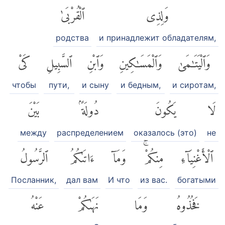
وَلِذِى
ٱلْقُرْبَىٰ
родства
и принадлежит обладателям,
وَٱلْيَتَٰمَىٰ
وَٱلْمَسَٰكِينِ
وَٱبْنِ
ٱلسَّبِيلِ
كَىْ
чтобы
пути,
и сыну
и бедным,
и сиротам,
لَا
يَكُونَ
دُولَةًۢ
بَيْنَ
между
распределением
оказалось (это)
не
ٱلْأَغْنِيَآءِ
مِنكُمْۚ
وَمَآ
ءَاتَىٰكُمُ
ٱلرَّسُولُ
Посланник,
дал вам
И что
из вас.
богатыми
فَخُذُوهُ
وَمَا
نَهَىٰكُمْ
عَنْهُ