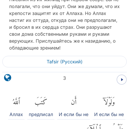
полагали, что они уйдут. Они же думали, что их
крепости защитят их от Аллаха. Но Аллах
настиг их оттуда, откуда они не предполагали,
и бросил в их сердца страх. Они разрушают
свои дома собственными руками и руками
верующих. Прислушайтесь же к назиданию, о
обладающие зрением!
Tafsir (Pусский)
3
وَلَوْلَآ
أَن
كَتَبَ
ٱللَّهُ
Аллах
предписал
И если бы не
И если бы не
عَلَيْهِمُ
ٱلْجَلَآءَ