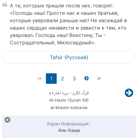
А те, которые пришли после них, говорят:
«Господь наш! Прости нас и наших братьев,
которые уверовали раньше нас! Не насаждай в
наших сердцах ненависти и зависти к тем, кто
уверовал. Господь наш! Воистину, Ты -
Сострадательный, Милосердный».
Tafsir (Pусский)
1
2
3
٥٩
- سورة الحشر
القرآن الكريم
Al-Hashr (Surah
59
)
al-khashr-sobranie
Коран Информация :
Аль-Хашр