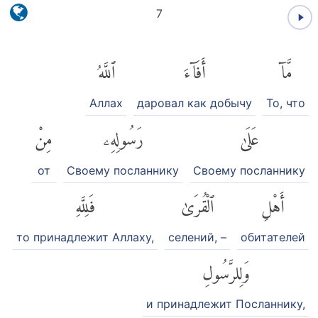
7
مَّآ
أَفَآءَ
ٱللَّهُ
Аллах
даровал как добычу
То, что
عَلَىٰ
رَسُولِهِۦ
مِنْ
от
Своему посланнику
Своему посланнику
أَهْلِ
ٱلْقُرَىٰ
فَلِلَّهِ
то принадлежит Аллаху,
селений, –
обитателей
وَلِلرَّسُولِ
и принадлежит Посланнику,