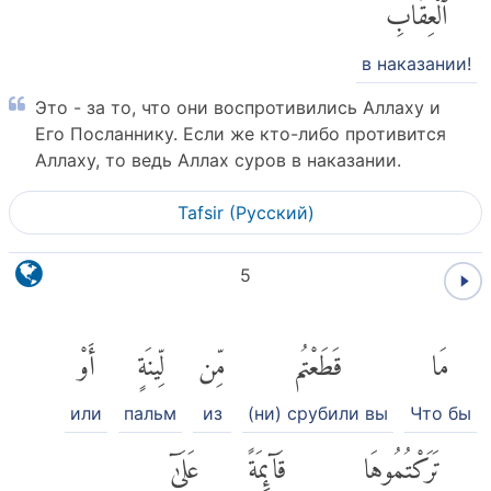
ٱلْعِقَابِ
в наказании!
Это - за то, что они воспротивились Аллаху и
Его Посланнику. Если же кто-либо противится
Аллаху, то ведь Аллах суров в наказании.
Tafsir (Pусский)
5
مَا
قَطَعْتُم
مِّن
لِّينَةٍ
أَوْ
или
пальм
из
(ни) срубили вы
Что бы
تَرَكْتُمُوهَا
قَآئِمَةً
عَلَىٰٓ