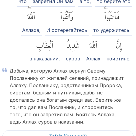
что
запретил Он вам
а то,
то берите это
فَٱنتَهُوا۟ۚ
وَٱتَّقُوا۟
ٱللَّهَۖ
Аллаха,
И остерегайтесь
то удержитесь.
إِنَّ
ٱللَّهَ
شَدِيدُ
ٱلْعِقَابِ
в наказании.
суров
Аллах
поистине,
Добыча, которую Аллах вернул Своему
Посланнику от жителей селений, принадлежит
Аллаху, Посланнику, родственникам Пророка,
сиротам, бедным и путникам, дабы не
досталась она богатым среди вас. Берите же
то, что дал вам Посланник, и сторонитесь
того, что он запретил вам. Бойтесь Аллаха,
ведь Аллах суров в наказании.