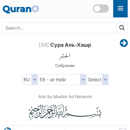
Skip to main content
Quran
O
[
59
]
Сура Аль-Хашр
الحشر
Собрание
Ads by Muslim Ad Network