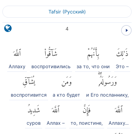
Tafsir (Pусский)
4
ذَٰلِكَ
بِأَنَّهُمْ
شَآقُّوا۟
ٱللَّهَ
Аллаху
воспротивились
за то, что они
Это –
وَرَسُولَهُۥۖ
وَمَن
يُشَآقِّ
воспротивится
а кто будет
и Его посланнику,
ٱللَّهَ
فَإِنَّ
ٱللَّهَ
شَدِيدُ
суров
Аллах –
то, поистине,
Аллаху...