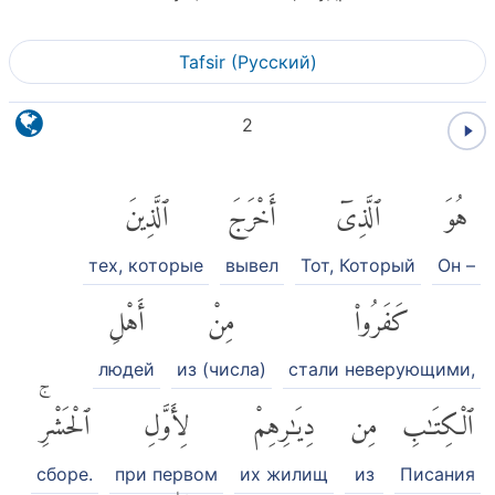
Tafsir (Pусский)
2
هُوَ
ٱلَّذِىٓ
أَخْرَجَ
ٱلَّذِينَ
тех, которые
вывел
Тот, Который
Он –
كَفَرُوا۟
مِنْ
أَهْلِ
людей
из (числа)
стали неверующими,
ٱلْكِتَٰبِ
مِن
دِيَٰرِهِمْ
لِأَوَّلِ
ٱلْحَشْرِۚ
сборе.
при первом
их жилищ
из
Писания