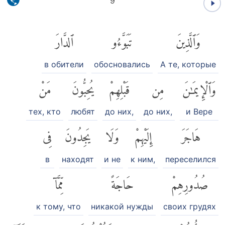
9
وَٱلَّذِينَ
تَبَوَّءُو
ٱلدَّارَ
в обители
обосновались
А те, которые
وَٱلْإِيمَٰنَ
مِن
قَبْلِهِمْ
يُحِبُّونَ
مَنْ
тех, кто
любят
до них,
до них,
и Вере
هَاجَرَ
إِلَيْهِمْ
وَلَا
يَجِدُونَ
فِى
в
находят
и не
к ним,
переселился
صُدُورِهِمْ
حَاجَةً
مِّمَّآ
к тому, что
никакой нужды
своих грудях