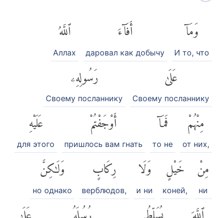
وَمَآ
أَفَآءَ
ٱللَّهُ
Аллах
даровал как добычу
И то, что
عَلَىٰ
رَسُولِهِۦ
Своему посланнику
Своему посланнику
مِنْهُمْ
فَمَآ
أَوْجَفْتُمْ
عَلَيْهِ
для этого
пришлось вам гнать
то не
от них,
مِنْ
خَيْلٍ
وَلَا
رِكَابٍ
وَلَٰكِنَّ
но однако
верблюдов,
и ни
коней,
ни
ٱللَّهَ
يُسَلِّطُ
رُسُلَهُۥ
عَلَىٰ