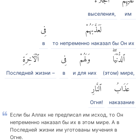
выселения,
им
لَعَذَّبَهُمْ
فِى
в
то непременно наказал бы Он их
ٱلدُّنْيَاۖ
وَلَهُمْ
فِى
ٱلْءَاخِرَةِ
Последней жизни –
в
и для них
(этом) мире,
عَذَابُ
ٱلنَّارِ
Огня!
наказание
Если бы Аллах не предписал им исход, то Он
непременно наказал бы их в этом мире. А в
Последней жизни им уготованы мучения в
Огне.