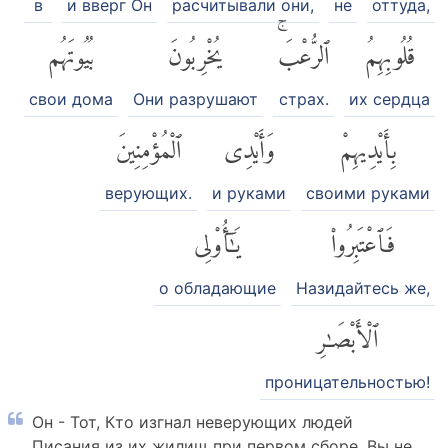
в
и вверг Он
расчитывали они,
не
оттуда,
قُلُوبِهِمُ
ٱلرُّعْبَۚ
يُخْرِبُونَ
بُيُوتَهُم
свои дома
Они разрушают
страх.
их сердца
بِأَيْدِيهِمْ
وَأَيْدِى
ٱلْمُؤْمِنِينَ
верующих.
и руками
своими руками
فَٱعْتَبِرُوا۟
يَٰٓأُو۟لِى
о обладающие
Назидайтесь же,
ٱلْأَبْصَٰرِ
проницательностью!
Он - Тот, Кто изгнал неверующих людей
Писания из их жилищ при первом сборе. Вы не