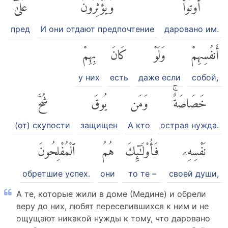
أُوتُوا۟
وَيُؤْثِرُونَ
عَلَىٰٓ
пред
И они отдают предпочтение
даровано им.
أَنفُسِهِمْ
وَلَوْ
كَانَ
بِهِمْ
у них
есть
даже если
собой,
خَصَاصَةٌۚ
وَمَن
يُوقَ
شُحَّ
(от) скупости
защищен
А кто
острая нужда.
نَفْسِهِۦ
فَأُو۟لَٰٓئِكَ
هُمُ
ٱلْمُفْلِحُونَ
обретшие успех.
они
то те –
своей души,
А те, которые жили в доме (Медине) и обрели
веру до них, любят переселившихся к ним и не
ощущают никакой нужды к тому, что даровано