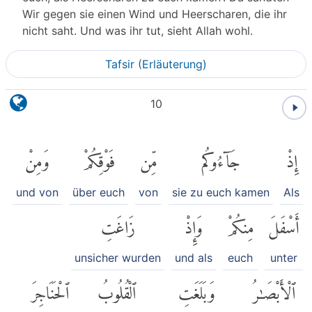
Wir gegen sie einen Wind und Heerscharen, die ihr
nicht saht. Und was ihr tut, sieht Allah wohl.
Tafsir (Erläuterung)
10
وَمِنْ
فَوْقِكُمْ
مِّن
جَآءُوكُم
إِذْ
und von
über euch
von
sie zu euch kamen
Als
زَاغَتِ
وَإِذْ
مِنكُمْ
أَسْفَلَ
unsicher wurden
und als
euch
unter
ٱلْحَنَاجِرَ
ٱلْقُلُوبُ
وَبَلَغَتِ
ٱلْأَبْصَٰرُ