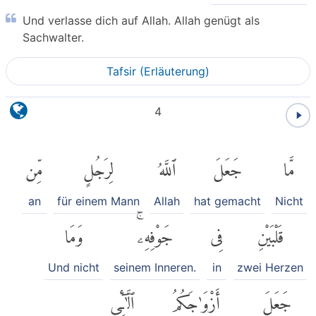
Und verlasse dich auf Allah. Allah genügt als
Sachwalter.
Tafsir (Erläuterung)
4
مِّن
لِرَجُلٍ
ٱللَّهُ
جَعَلَ
مَّا
an
für einem Mann
Allah
hat gemacht
Nicht
وَمَا
جَوْفِهِۦۚ
فِى
قَلْبَيْنِ
Und nicht
seinem Inneren.
in
zwei Herzen
ٱلَّٰٓـِٔى
أَزْوَٰجَكُمُ
جَعَلَ