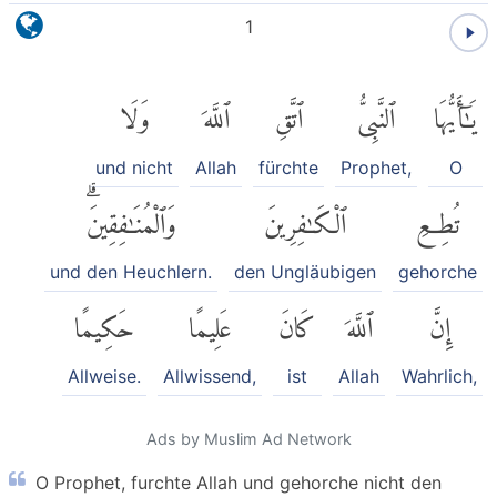
1
وَلَا
ٱللَّهَ
ٱتَّقِ
ٱلنَّبِىُّ
يَٰٓأَيُّهَا
und nicht
Allah
fürchte
Prophet,
O
وَٱلْمُنَٰفِقِينَۗ
ٱلْكَٰفِرِينَ
تُطِعِ
und den Heuchlern.
den Ungläubigen
gehorche
حَكِيمًا
عَلِيمًا
كَانَ
ٱللَّهَ
إِنَّ
Allweise.
Allwissend,
ist
Allah
Wahrlich,
Ads by Muslim Ad Network
O Prophet, furchte Allah und gehorche nicht den