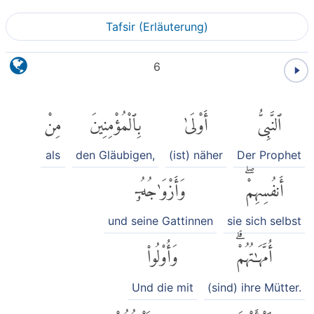
Tafsir (Erläuterung)
6
مِنْ
بِٱلْمُؤْمِنِينَ
أَوْلَىٰ
ٱلنَّبِىُّ
als
den Gläubigen,
(ist) näher
Der Prophet
وَأَزْوَٰجُهُۥٓ
أَنفُسِهِمْۖ
und seine Gattinnen
sie sich selbst
وَأُو۟لُوا۟
أُمَّهَٰتُهُمْۗ
Und die mit
(sind) ihre Mütter.