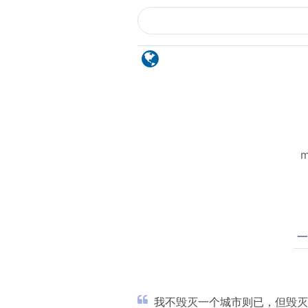
m
一
我不毁灭一个城市则已，但毁灭