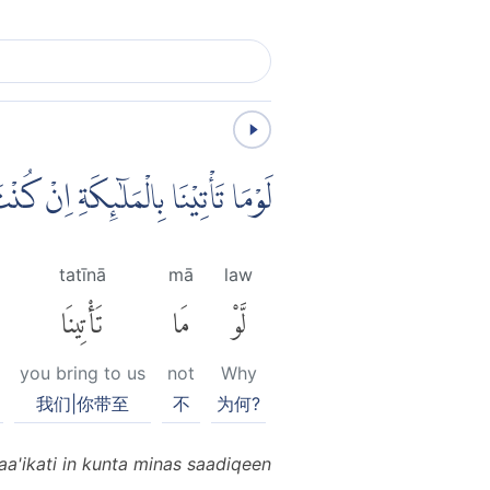
لَوْمَا تَأْتِيْنَا بِالْمَلٰۤىِٕكَةِ اِنْ
tatīnā
mā
law
لَّوْ
مَا
تَأْتِينَا
you bring to us
not
Why
我们|你带至
不
为何?
a'ikati in kunta minas saadiqeen