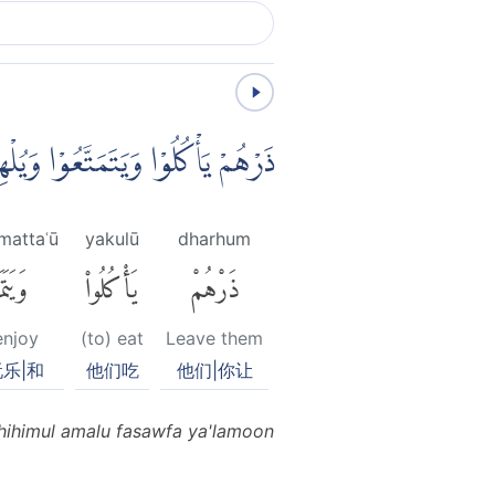
ذَرْهُمْ يَأْكُلُوْا وَيَتَمَتَّعُوْا وَي
mattaʿū
yakulū
dharhum
ذَرْهُمْ
يَأْكُلُوا۟
وَيَتَمَ
enjoy
(to) eat
Leave them
乐|和
他们吃
他们|你让
hihimul amalu fasawfa ya'lamoon