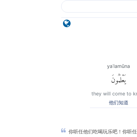
yaʿlamūna
يَعْلَمُونَ
they will come to 
他们知道
你听任他们吃喝玩乐吧！你听任