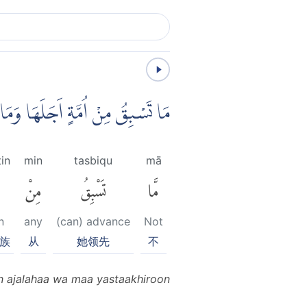
مَا تَسْبِقُ مِنْ اُمَّةٍ اَجَلَهَا وَ
in
min
tasbiqu
mā
مَّا
تَسْبِقُ
مِنْ
n
any
(can) advance
Not
族
从
她领先
不
n ajalahaa wa maa yastaakhiroon