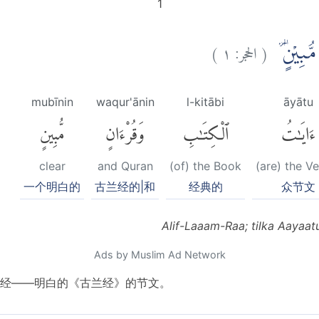
1
)
١
الحجر:
(
مُّبِيْنٍ ۔
mubīnin
waqur'ānin
l-kitābi
āyātu
ءَايَٰتُ
ٱلْكِتَٰبِ
وَقُرْءَانٍ
مُّبِينٍ
clear
and Quran
(of) the Book
(are) the V
一个明白的
古兰经的|和
经典的
众节文
Alif-Laaam-Raa; tilka Aayaa
Ads by Muslim Ad Network
经——明白的《古兰经》的节文。