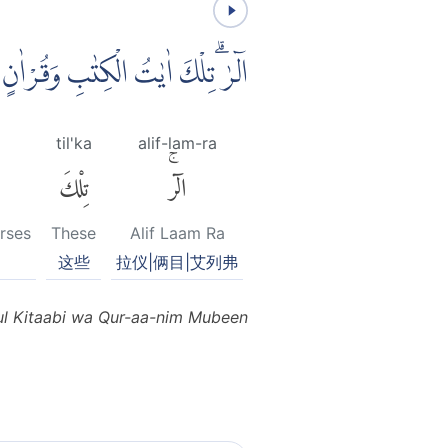
الۤرٰ ۗتِلْكَ اٰيٰتُ الْكِتٰبِ وَقُرْاٰنٍ 
til'ka
alif-lam-ra
الٓرۚ
تِلْكَ
erses
These
Alif Laam Ra
这些
拉仪|俩目|艾列弗
tul Kitaabi wa Qur-aa-nim Mubeen