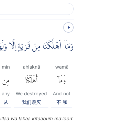
وَمَآ اَهْلَكْنَا مِنْ قَرْيَةٍ اِلَّا و
min
ahlaknā
wamā
وَمَآ
أَهْلَكْنَا
مِن
any
We destroyed
And not
从
我们毁灭
不|和
illaa wa lahaa kitaabum ma'loom