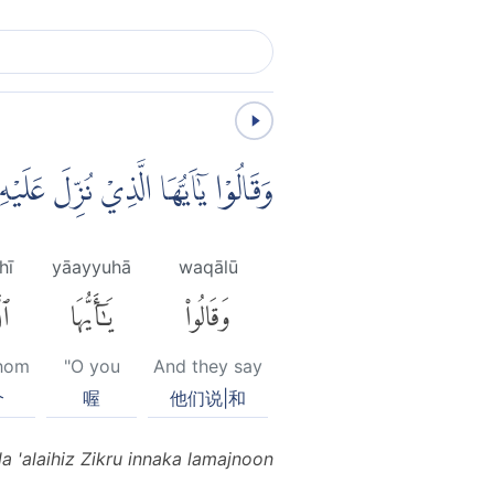
وَقَالُوْا يٰٓاَيُّهَا الَّذِيْ نُزِّلَ عَ ۗ
hī
yāayyuhā
waqālū
وَقَالُوا۟
يَٰٓأَيُّهَا
ٱل
whom
"O you
And they say
个
喔
他们说|和
a 'alaihiz Zikru innaka lamajnoon