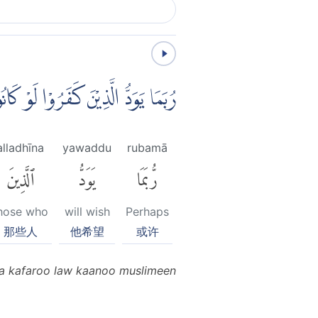
رُبَمَا يَوَدُّ الَّذِيْنَ كَفَرُوْا لَوْ ك
alladhīna
yawaddu
rubamā
رُّبَمَا
يَوَدُّ
ٱلَّذِينَ
hose who
will wish
Perhaps
那些人
他希望
或许
a kafaroo law kaanoo muslimeen