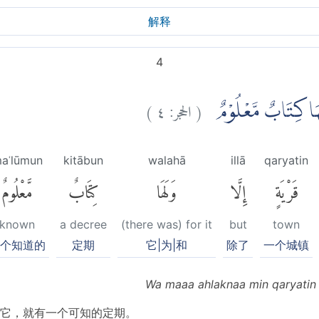
解释
4
)
٤
الحجر:
(
َلَهَا كِتَابٌ مَّعْلُوْمٌ
aʿlūmun
kitābun
walahā
illā
qaryatin
قَرْيَةٍ
إِلَّا
وَلَهَا
كِتَابٌ
مَّعْلُومٌ
known
a decree
(there was) for it
but
town
个知道的
定期
它|为|和
除了
一个城镇
Wa maaa ahlaknaa min qaryatin 
它，就有一个可知的定期。