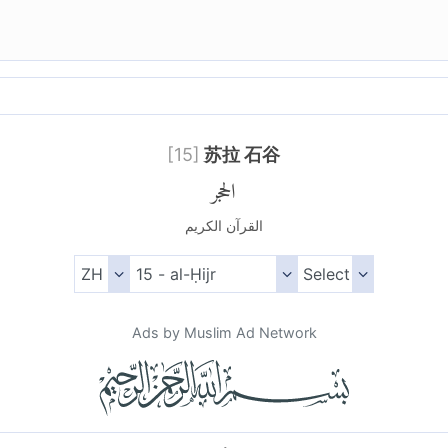
[
15
]
苏拉 石谷
الحجر
القرآن الكريم
Ads by Muslim Ad Network