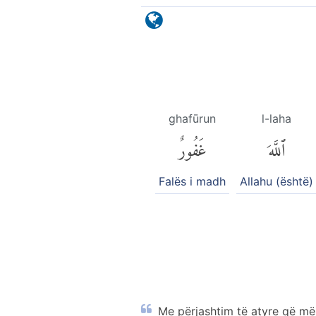
ghafūrun
l-laha
ٱللَّهَ
غَفُورٌ
Falës i madh
Allahu (është)
Me përjashtim të atyre që më