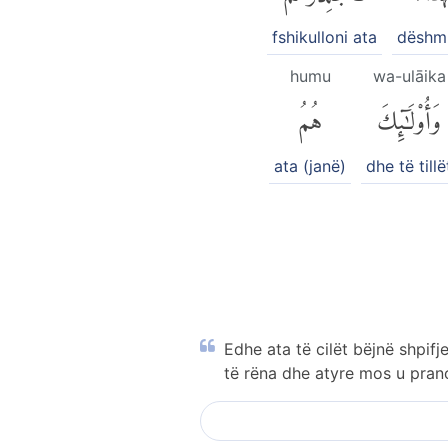
fshikulloni ata
dëshmi
humu
wa-ulāika
وَأُو۟لَٰٓئِكَ
هُمُ
ata (janë)
dhe të tillë
Edhe ata të cilët bëjnë shpifj
të rëna dhe atyre mos u pran