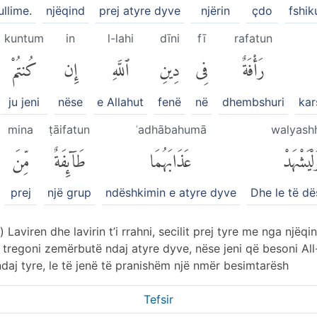
ullime.
njëqind
prej atyre dyve
njërin
çdo
fshik
kuntum
in
l-lahi
dīni
fī
rafatun
رَأْفَةٌ
فِى
دِينِ
ٱللَّهِ
إِن
كُنتُمْ
ju jeni
nëse
e Allahut
fenë
në
dhembshuri
kar
mina
ṭāifatun
ʿadhābahumā
walyash
لْيَشْهَدْ
عَذَابَهُمَا
طَآئِفَةٌ
مِّنَ
prej
një grup
ndëshkimin e atyre dyve
Dhe le të d
 Laviren dhe lavirin t’i rrahni, secilit prej tyre me nga njëq
 tregoni zemërbutë ndaj atyre dyve, nëse jeni që besoni All-
ndaj tyre, le të jenë të pranishëm një nmër besimtarësh
Tefsir