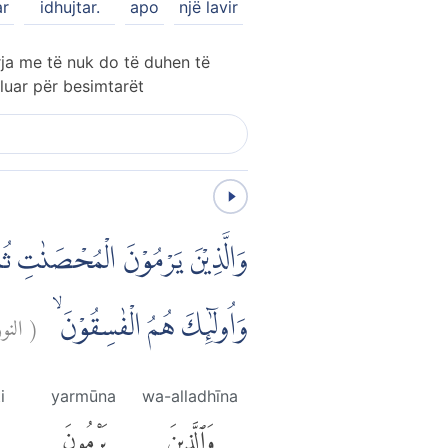
ar
idhujtar.
apo
një lavir
irja me të nuk do të duhen të
luar për besimtarët
وَالَّذِيْنَ يَرْمُوْنَ الْمُحْصَنٰتِ ثُمَّ ل
الن:
(
وَاُولٰۤىِٕكَ هُمُ الْفٰسِقُوْنَ ۙ
i
yarmūna
wa-alladhīna
وَٱلَّذِينَ
يَرْمُونَ