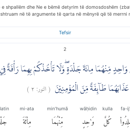
 Ne e shpallëm dhe Ne e bëmë detyrim të domosdoshëm (zbat
ashtruam në të argumente të qarta në mënyrë që të merrni
Tefsir
2
 وَاحِدٍ مِّنْهُمَا مِائَةَ جَلْدَةٍ ۖوَّلَا تَأْخُذْكُمْ بِهِمَا رَأْفَةٌ فِيْ
)
٢
النور:
(
ْ عَذَابَهُمَا طَاۤىِٕفَةٌ مِّنَ الْمُؤْمِنِيْنَ
datin
mi-ata
min'humā
wāḥidin
kulla
fa-ij
ِدُوا۟
كُلَّ
وَٰحِدٍ
مِّنْهُمَا
مِا۟ئَةَ
جَلْدَ