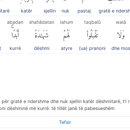
tarë
katër
sjellin
nuk
pastaj
gratë e nder
abadan
shahādatan
lahum
taqbalū
walā
وَلَا
تَقْبَلُوا۟
لَهُمْ
شَهَٰدَةً
أَبَدًاۚ
t
kurrë
dëshmi
atyre
(ua) pranoni
dhe mo
e për gratë e ndershme dhe nuk sjellin katër dëshmitarë, t’i
oni dëshminë më kurrë. të tillët janë të pabesueshëm
Tefsir