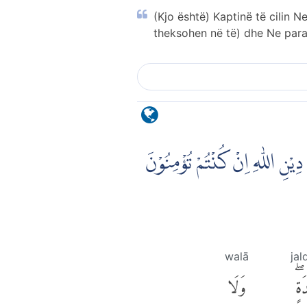
(Kjo është) Kaptinë të cilin
theksohen në të) dhe Ne par
 دِيْنِ اللّٰهِ اِنْ كُنْتُمْ تُؤْمِنُوْنَ
walā
jal
ةٍۖ
وَلَا