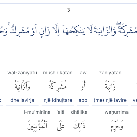
3
وْ مُشْرِكَةً ۖوَّالزَّانِيَةُ لَا يَنْكِحُهَآ اِلَّا زَانٍ اَوْ مُشْرِكٌۚ وَ
wal-zāniyatu
mush'rikatan
aw
zāniyatan
زَانِيَةً
أَوْ
مُشْرِكَةً
وَٱلزَّانِيَةُ
k
dhe lavirja
një idhujtare
apo
(me) një lavire
v
l-mu'minīna
ʿalā
dhālika
waḥurrima
وَحُرِّمَ
ذَٰلِكَ
عَلَى
ٱلْمُؤْمِنِينَ