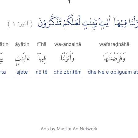
1
)
١
النور:
(
َلْنَا فِيْهَآ اٰيٰتٍۢ بَيِّنٰتٍ لَّعَلَّكُمْ تَذَكَّرُوْنَ
ātin
āyātin
fīhā
wa-anzalnā
wafaraḍnāhā
وَفَرَضْنَٰهَا
وَأَنزَلْنَا
فِيهَآ
ءَايَٰتٍۭ
بَي
rta
ajete
në të
dhe zbritëm
dhe Ne e obliguam a
Ads by Muslim Ad Network