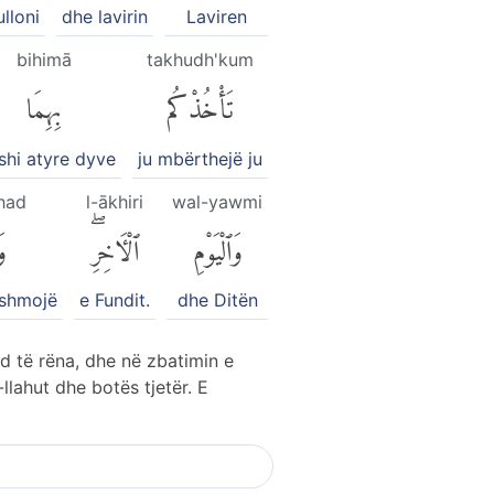
ulloni
dhe lavirin
Laviren
bihimā
takhudh'kum
تَأْخُذْكُم
بِهِمَا
shi atyre dyve
ju mbërthejë ju
had
l-ākhiri
wal-yawmi
وَٱلْيَوْمِ
ٱلْءَاخِرِۖ
وَ
ëshmojë
e Fundit.
dhe Ditën
ind të rëna, dhe në zbatimin e
llahut dhe botës tjetër. E