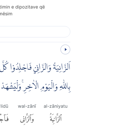
imin e dipozitave që
 mësim
اَلزَّانِيَةُ وَالزَّانِيْ فَاجْلِدُوْا كُلَّ
بِاللّٰهِ وَالْيَوْمِ الْاٰخِرِۚ وَلْيَشْهَد
'lidū
wal-zānī
al-zāniyatu
ٱلزَّانِيَةُ
وَٱلزَّانِى
فَٱجْل