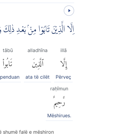
اِلَّا الَّذِيْنَ تَابُوْا مِنْۢ بَعْدِ ذٰلِك
tābū
alladhīna
illā
إِلَّا
ٱلَّذِينَ
تَابُوا۟
 penduan
ata të cilët
Përveç
raḥīmun
رَّحِيمٌ
Mëshirues.
ë shumë falë e mëshiron