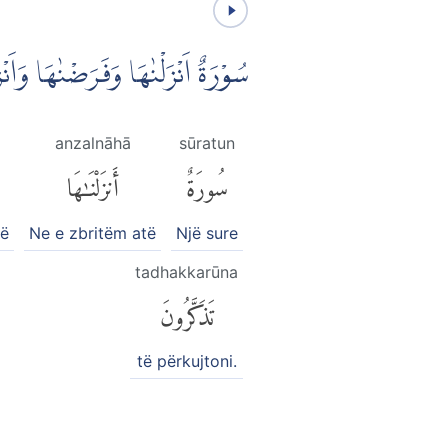
سُوْرَةٌ اَنْزَلْنٰهَا وَفَرَضْنٰهَا وَاَنْز
anzalnāhā
sūratun
سُورَةٌ
أَنزَلْنَٰهَا
të
Ne e zbritëm atë
Një sure
tadhakkarūna
تَذَكَّرُونَ
të përkujtoni.