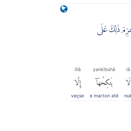
حُرِّمَ ذٰلِكَ عَلَى
illā
yankiḥuhā
lā
لَا
يَنكِحُهَآ
إِلَّا
veçse
e marton atë
nu