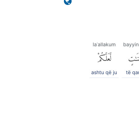
laʿallakum
bayyin
ِّنَٰتٍ
لَّعَلَّكُمْ
ashtu që ju
të qa