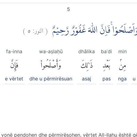
5
)
٥
النور:
(
َ وَاَصْلَحُوْاۚ فَاِنَّ اللّٰهَ غَفُوْرٌ رَّحِيْمٌ
fa-inna
wa-aṣlaḥū
dhālika
baʿdi
min
مِنۢ
بَعْدِ
ذَٰلِكَ
وَأَصْلَحُوا۟
فَإِنَّ
e vërtet
dhe u përmirësuan
asaj
pas
nga
u
 vonë pendohen dhe përmirësohen, vërtet All-llahu është q