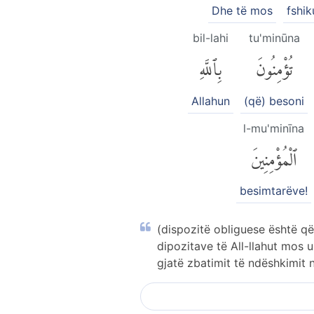
Dhe të mos
fshik
bil-lahi
tu'minūna
تُؤْمِنُونَ
بِٱللَّهِ
Allahun
(që) besoni
l-mu'minīna
ٱلْمُؤْمِنِينَ
besimtarëve!
(dispozitë obliguese është që)
dipozitave të All-llahut mos u
gjatë zbatimit të ndëshkimit 