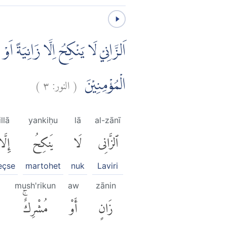
اَلزَّانِيْ لَا يَنْكِحُ اِلَّا زَانِيَةً اَ
)
٣
النور:
(
الْمُؤْمِنِيْنَ
illā
yankiḥu
lā
al-zānī
ٱلزَّانِى
لَا
يَنكِحُ
إِلَّا
eçse
martohet
nuk
Laviri
mush'rikun
aw
zānin
زَانٍ
أَوْ
مُشْرِكٌۚ