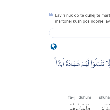
Laviri nuk do të duhej të mar
martohej kush pos ndonjë lavi
ا تَقْبَلُوْا لَهُمْ شَهَادَةً اَبَدًاۚ
fa-ij'lidūhum
shuha
دَآءَ
فَٱجْلِدُوهُمْ