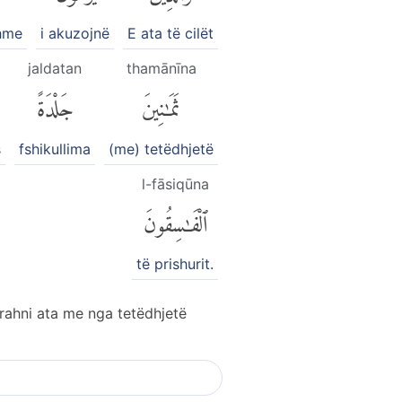
shme
i akuzojnë
E ata të cilët
jaldatan
thamānīna
ثَمَٰنِينَ
جَلْدَةً
s
fshikullima
(me) tetëdhjetë
l-fāsiqūna
ٱلْفَٰسِقُونَ
të prishurit.
 rrahni ata me nga tetëdhjetë