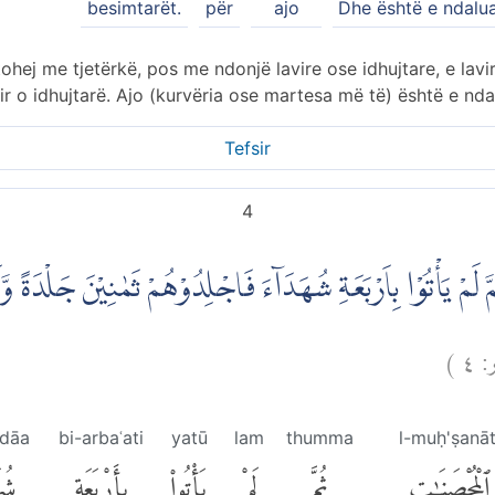
besimtarët.
për
ajo
Dhe është e ndalu
tohej me tjetërkë, pos me ndonjë lavire ose idhujtare, e lav
r o idhujtarë. Ajo (kurvëria ose martesa më të) është e nda
Tefsir
4
َمْ يَأْتُوْا بِاَرْبَعَةِ شُهَدَاۤءَ فَاجْلِدُوْهُمْ ثَمٰنِيْنَ جَلْدَةً وَّلَ
)
٤
ور
dāa
bi-arbaʿati
yatū
lam
thumma
l-muḥ'ṣanāt
ٱلْمُحْصَنَٰتِ
ثُمَّ
لَمْ
يَأْتُوا۟
بِأَرْبَعَةِ
شُهَ