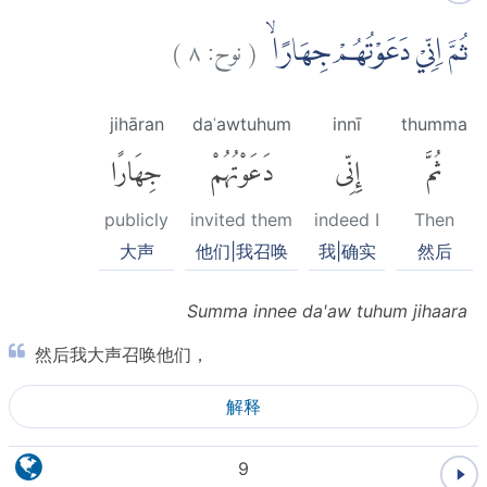
)
٨
نوح:
(
ثُمَّ اِنِّيْ دَعَوْتُهُمْ جِهَارًاۙ
jihāran
daʿawtuhum
innī
thumma
ثُمَّ
إِنِّى
دَعَوْتُهُمْ
جِهَارًا
publicly
invited them
indeed I
Then
大声
他们|我召唤
我|确实
然后
Summa innee da'aw tuhum jihaara
然后我大声召唤他们，
解释
9