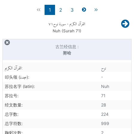
1
2
3
٧١
- سورة نوح
القرآن الكريم
Nuh (Surah
71
)
古兰经信息 :
努哈
نوح
القرآن الكريم:
سجدة
-
叩头颂 (
):
苏拉名字 (latin):
Nuh
苏拉号:
71
经文数量:
28
总字数:
224
总字符数:
999
鞠躬次数:
2