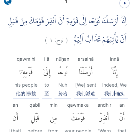
1
اِنَّآ اَرْسَلْنَا نُوْحًا اِلٰى قَوْمِهٖٓ اَنْ اَنْذِرْ قَوْمَكَ مِنْ قَبْلِ
)
١
نوح:
(
اَنْ يَّأْتِيَهُمْ عَذَابٌ اَلِيْمٌ
qawmihi
ilā
nūḥan
arsalnā
innā
إِنَّآ
أَرْسَلْنَا
نُوحًا
إِلَىٰ
قَوْمِهِۦٓ
his people
to
Nuh
[We] sent
Indeed, We
他的|宗族
至
努哈
我们派遣
我们|确实
an
qabli
min
qawmaka
andhir
an
أَنْ
أَنذِرْ
قَوْمَكَ
مِن
قَبْلِ
أَن
[that]
before
from
your people
"Warn
that