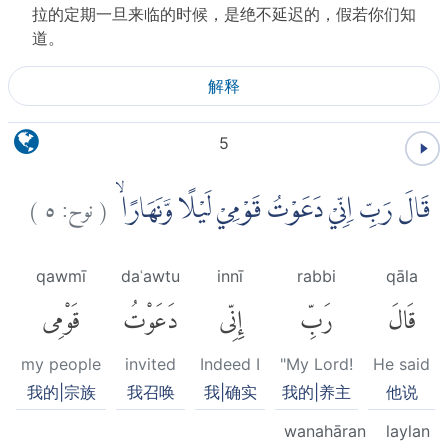
拉的定期一旦来临的时候，是绝不延迟的，假若你们知
道。
解释
5
)
٥
نوح:
(
قَالَ رَبِّ اِنِّيْ دَعَوْتُ قَوْمِيْ لَيْلًا وَّنَهَارًاۙ
qawmī
daʿawtu
innī
rabbi
qāla
قَالَ
رَبِّ
إِنِّى
دَعَوْتُ
قَوْمِى
my people
invited
Indeed I
"My Lord!
He said
我的|宗族
我召唤
我|确实
我的|养主
他说
wanahāran
laylan