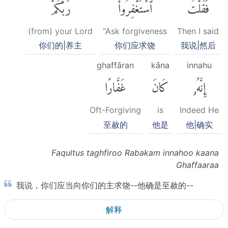
فَقُلْتُ
ٱسْتَغْفِرُوا۟
رَبَّكُمْ
(from) your Lord
"Ask forgiveness
Then I said
你们的|养主
你们应求饶
我说|然后
ghaffāran
kāna
innahu
إِنَّهُۥ
كَانَ
غَفَّارًا
Oft-Forgiving
is
Indeed He
至赦的
他是
他|确实
Faqultus taghfiroo Rabakam innahoo kaana
Ghaffaaraa
我说，你们应当向你们的主求饶--他确是至赦的--
解释