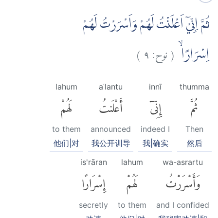
ثُمَّ اِنِّيْٓ اَعْلَنْتُ لَهُمْ وَاَسْرَرْتُ لَهُمْ
)
٩
نوح:
(
اِسْرَارًاۙ
lahum
aʿlantu
innī
thumma
ثُمَّ
إِنِّىٓ
أَعْلَنتُ
لَهُمْ
to them
announced
indeed I
Then
他们|对
我公开训导
我|确实
然后
is'rāran
lahum
wa-asrartu
وَأَسْرَرْتُ
لَهُمْ
إِسْرَارًا
secretly
to them
and I confided