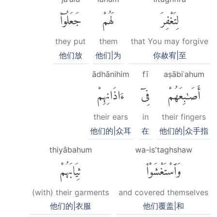
لِتَغْفِرَ
لَهُمْ
جَعَلُوٓا۟
they put
them
that You may forgive
他们放
他们|为
你赦宥|至
ādhānihim
fī
aṣābiʿahum
أَصَٰبِعَهُمْ
فِىٓ
ءَاذَانِهِمْ
their ears
in
their fingers
他们的|众耳
在
他们的|众手指
thiyābahum
wa-is'taghshaw
وَٱسْتَغْشَوْا۟
ثِيَابَهُمْ
(with) their garments
and covered themselves
他们的|衣服
他们覆盖|和