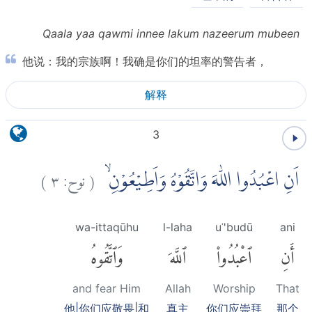
Qaala yaa qawmi innee lakum nazeerum mubeen
他说：我的宗族啊！我确是你们的坦率的警告者，
解释
3
)
٣
نوح:
(
اَنِ اعْبُدُوا اللّٰهَ وَاتَّقُوْهُ وَاَطِيْعُوْنِۙ
wa-ittaqūhu
l-laha
uʿ'budū
ani
أَنِ
ٱعْبُدُوا۟
ٱللَّهَ
وَٱتَّقُوهُ
and fear Him
Allah
Worship
That
他|你们应敬畏|和
真主
你们应崇拜
那个