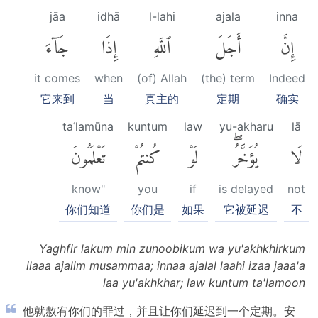
jāa
idhā
l-lahi
ajala
inna
إِنَّ
أَجَلَ
ٱللَّهِ
إِذَا
جَآءَ
it comes
when
(of) Allah
(the) term
Indeed
它来到
当
真主的
定期
确实
taʿlamūna
kuntum
law
yu-akharu
lā
لَا
يُؤَخَّرُۖ
لَوْ
كُنتُمْ
تَعْلَمُونَ
know"
you
if
is delayed
not
你们知道
你们是
如果
它被延迟
不
Yaghfir lakum min zunoobikum wa yu'akhkhirkum
ilaaa ajalim musammaa; innaa ajalal laahi izaa jaaa'a
laa yu'akhkhar; law kuntum ta'lamoon
他就赦宥你们的罪过，并且让你们延迟到一个定期。安