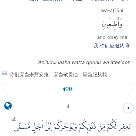
wa-aṭīʿūni
وَأَطِيعُونِ
and obey me
我|你们应服从|和
Ani'udul laaha watta qoohu wa atee'oon
你们应当崇拜安拉，应当敬畏他，应当服从我，
解释
4
يَغْفِرْ لَكُمْ مِّنْ ذُنُوْبِكُمْ وَيُؤَخِّرْكُمْ اِلٰٓى اَجَلٍ مُّسَمًّىۗ