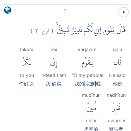
2
)
٢
نوح:
(
قَالَ يٰقَوْمِ اِنِّيْ لَكُمْ نَذِيْرٌ مُّبِيْنٌۙ
lakum
innī
yāqawmi
qāla
قَالَ
يَٰقَوْمِ
إِنِّى
لَكُمْ
to you
Indeed I am
"O my people!
He said
你们|为
我|确实
我的|宗族|喔
他说
mubīnun
nadhīrun
نَذِيرٌ
مُّبِينٌ
clear
a warner
坦率的
警告者