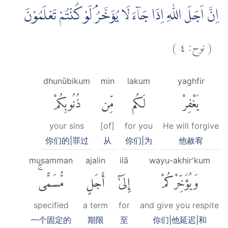
اِنَّ اَجَلَ اللّٰهِ اِذَا جَاۤءَ لَا يُؤَخَّرُۘ لَوْ كُنْتُمْ تَعْلَمُوْنَ
)
٤
نوح:
(
dhunūbikum
min
lakum
yaghfir
يَغْفِرْ
لَكُم
مِّن
ذُنُوبِكُمْ
your sins
[of]
for you
He will forgive
你们的|罪过
从
你们|为
他赦宥
musamman
ajalin
ilā
wayu-akhir'kum
وَيُؤَخِّرْكُمْ
إِلَىٰٓ
أَجَلٍ
مُّسَمًّىۚ
specified
a term
for
and give you respite
一个固定的
期限
至
你们|他延迟|和