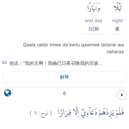
لَيْلًا
وَنَهَارًا
and day
night
日|和
夜
Qaala rabbi innee da'awtu qawmee lailanw wa
naharaa
他说：“我的主啊！我确已日夜召唤我的宗族，
解释
6
)
٦
نوح:
(
فَلَمْ يَزِدْهُمْ دُعَاۤءِيْٓ اِلَّا فِرَارًا