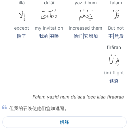
illā
duʿāī
yazid'hum
falam
فَلَمْ
يَزِدْهُمْ
دُعَآءِىٓ
إِلَّا
except
my invitation
increased them
But not
除了
我的|召唤
他们|它增加
不|然后
firāran
فِرَارًا
(in) flight
逃避
Falam yazid hum du'aaa 'eee illaa firaaraa
但我的召唤使他们愈加逃避。
解释