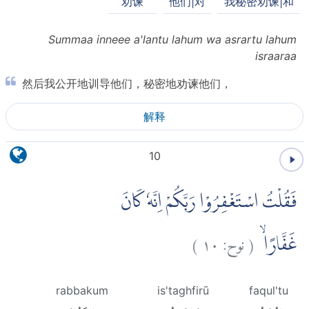
劝谏
他们|对
我秘密劝谏|和
Summaa inneee a'lantu lahum wa asrartu lahum
israaraa
然后我公开地训导他们，秘密地劝谏他们，
解释
10
فَقُلْتُ اسْتَغْفِرُوْا رَبَّكُمْ اِنَّهٗ كَانَ
)
١٠
نوح:
(
غَفَّارًاۙ
rabbakum
is'taghfirū
faqul'tu