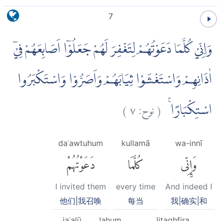
7
وَاِنِّيْ كُلَّمَا دَعَوْتُهُمْ لِتَغْفِرَ لَهُمْ جَعَلُوْٓا اَصَابِعَهُمْ فِيْٓ
اٰذَانِهِمْ وَاسْتَغْشَوْا ثِيَابَهُمْ وَاَصَرُّوْا وَاسْتَكْبَرُوا
)
٧
نوح:
(
اسْتِكْبَارًاۚ
daʿawtuhum
kullamā
wa-innī
وَإِنِّى
كُلَّمَا
دَعَوْتُهُمْ
I invited them
every time
And indeed I
他们|我召唤
每当
我|确实|和
jaʿalū
lahum
litaghfira