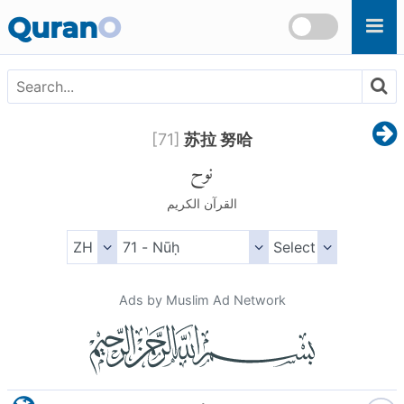
Skip to main content
Quran
O
[
71
]
苏拉 努哈
نوح
القرآن الكريم
Ads by Muslim Ad Network