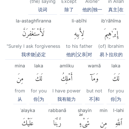
(the) saying
Except
Alone"
in Allah
说词
除了
他的|独一
真主|在
la-astaghfiranna
li-abīhi
ib'rāhīma
إِبْرَٰهِيمَ
لِأَبِيهِ
لَأَسْتَغْفِرَنَّ
"Surely I ask forgiveness
to his father
(of) Ibrahim
我求饶|必定
他的|父亲|对
易卜拉欣的
mina
laka
amliku
wamā
laka
لَكَ
وَمَآ
أَمْلِكُ
لَكَ
مِنَ
from
for you
I have power
but not
for you
从
你|为
我有能力
不|和
你|为
ʿalayka
rabbanā
shayin
min
l-lahi
ٱللَّهِ
مِن
شَىْءٍۖ
رَّبَّنَا
عَلَيْكَ