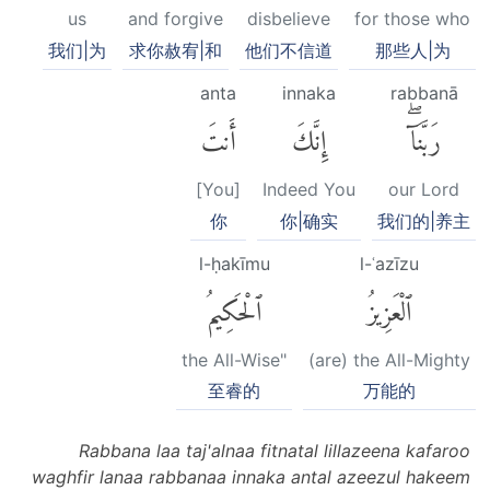
us
and forgive
disbelieve
for those who
我们|为
求你赦宥|和
他们不信道
那些人|为
anta
innaka
rabbanā
رَبَّنَآۖ
إِنَّكَ
أَنتَ
[You]
Indeed You
our Lord
你
你|确实
我们的|养主
l-ḥakīmu
l-ʿazīzu
ٱلْعَزِيزُ
ٱلْحَكِيمُ
the All-Wise"
(are) the All-Mighty
至睿的
万能的
Rabbana laa taj'alnaa fitnatal lillazeena kafaroo
waghfir lanaa rabbanaa innaka antal azeezul hakeem