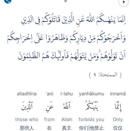
9
اِنَّمَا يَنْهٰىكُمُ اللّٰهُ عَنِ الَّذِيْنَ قَاتَلُوْكُمْ فِى الدِّيْنِ
وَاَخْرَجُوْكُمْ مِّنْ دِيَارِكُمْ وَظَاهَرُوْا عَلٰٓى اِخْرَاجِكُمْ
اَنْ تَوَلَّوْهُمْۚ وَمَنْ يَّتَوَلَّهُمْ فَاُولٰۤىِٕكَ هُمُ الظّٰلِمُوْنَ
)
٩
الممتحنة:
(
alladhīna
ʿani
l-lahu
yanhākumu
innamā
إِنَّمَا
يَنْهَىٰكُمُ
ٱللَّهُ
عَنِ
ٱلَّذِينَ
those who
from
Allah
forbids you
Only
那些人
在
真主
你们|他禁止
仅仅