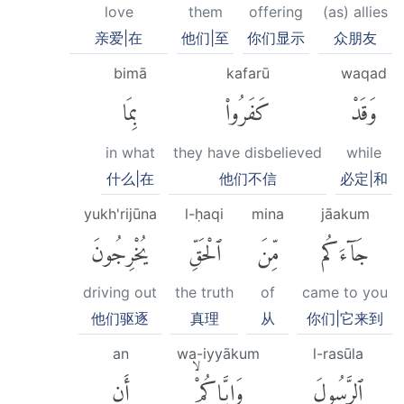
love
them
offering
(as) allies
亲爱|在
他们|至
你们显示
众朋友
bimā
kafarū
waqad
وَقَدْ
كَفَرُوا۟
بِمَا
in what
they have disbelieved
while
什么|在
他们不信
必定|和
yukh'rijūna
l-ḥaqi
mina
jāakum
جَآءَكُم
مِّنَ
ٱلْحَقِّ
يُخْرِجُونَ
driving out
the truth
of
came to you
他们驱逐
真理
从
你们|它来到
an
wa-iyyākum
l-rasūla
ٱلرَّسُولَ
وَإِيَّاكُمْۙ
أَن