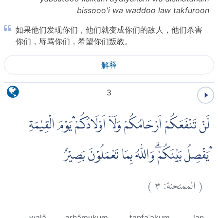
bissooo'i wa waddoo law takfuroon
如果他们发现你们，他们就变成你们的敌人，他们杀害
你们，辱骂你们，希望你们叛教。
解释
3
لَنْ تَنْفَعَكُمْ اَرْحَامُكُمْ وَلَآ اَوْلَادُكُمْ ۛيَوْمَ الْقِيٰمَةِ
ۛيَفْصِلُ بَيْنَكُمْۗ وَاللّٰهُ بِمَا تَعْمَلُوْنَ بَصِيْرٌ
)
٣
الممتحنة:
(
walā
arḥāmukum
tanfaʿakum
lan