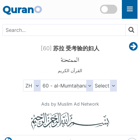
Skip to main content
Quran
O
[
60
]
苏拉 受考验的妇人
الممتحنة
القرآن الكريم
Ads by Muslim Ad Network