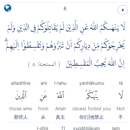
8
لَا يَنْهٰىكُمُ اللّٰهُ عَنِ الَّذِيْنَ لَمْ يُقَاتِلُوْكُمْ فِى الدِّيْنِ وَلَمْ
يُخْرِجُوْكُمْ مِّنْ دِيَارِكُمْ اَنْ تَبَرُّوْهُمْ وَتُقْسِطُوْٓا اِلَيْهِمْۗ
)
٨
الممتحنة:
(
اِنَّ اللّٰهَ يُحِبُّ الْمُقْسِطِيْنَ
alladhīna
ʿani
l-lahu
yanhākumu
lā
لَّا
يَنْهَىٰكُمُ
ٱللَّهُ
عَنِ
ٱلَّذِينَ
those who
from
Allah
(does) forbid you
Not
那些人
从
真主
你们|他禁止
不
l-dīni
fī
yuqātilūkum
lam