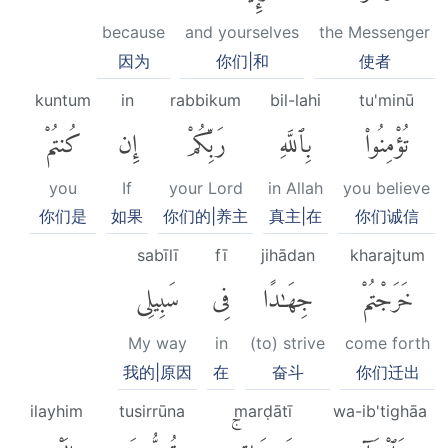
because
and yourselves
the Messenger
因为
你们|和
使者
kuntum
in
rabbikum
bil-lahi
tu'minū
تُؤْمِنُوا۟
بِٱللَّهِ
رَبِّكُمْ
إِن
كُنتُمْ
you
If
your Lord
in Allah
you believe
你们是
如果
你们的|养主
真主|在
你们诚信
sabīlī
fī
jihādan
kharajtum
خَرَجْتُمْ
جِهَٰدًا
فِى
سَبِيلِى
My way
in
(to) strive
come forth
我的|原因
在
奋斗
你们迁出
ilayhim
tusirrūna
marḍātī
wa-ib'tighāa