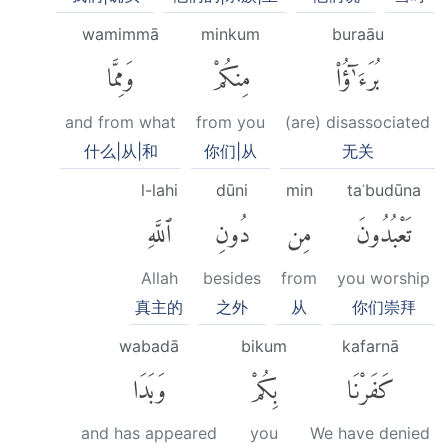
wamimmā
minkum
buraāu
بُرَءَٰٓؤُا۟
مِنكُمْ
وَمِمَّا
and from what
from you
(are) disassociated
什么|从|和
你们|从
无关
l-lahi
dūni
min
taʿbudūna
تَعْبُدُونَ
مِن
دُونِ
ٱللَّهِ
Allah
besides
from
you worship
真主的
之外
从
你们崇拜
wabadā
bikum
kafarnā
كَفَرْنَا
بِكُمْ
وَبَدَا
and has appeared
you
We have denied