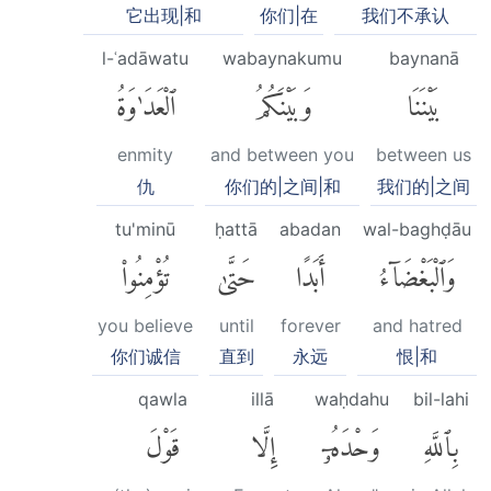
它出现|和
你们|在
我们不承认
l-ʿadāwatu
wabaynakumu
baynanā
بَيْنَنَا
وَبَيْنَكُمُ
ٱلْعَدَٰوَةُ
enmity
and between you
between us
仇
你们的|之间|和
我们的|之间
tu'minū
ḥattā
abadan
wal-baghḍāu
وَٱلْبَغْضَآءُ
أَبَدًا
حَتَّىٰ
تُؤْمِنُوا۟
you believe
until
forever
and hatred
你们诚信
直到
永远
恨|和
qawla
illā
waḥdahu
bil-lahi
بِٱللَّهِ
وَحْدَهُۥٓ
إِلَّا
قَوْلَ