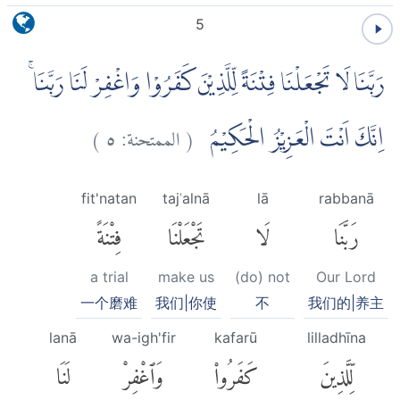
5
رَبَّنَا لَا تَجْعَلْنَا فِتْنَةً لِّلَّذِيْنَ كَفَرُوْا وَاغْفِرْ لَنَا رَبَّنَاۚ
)
٥
الممتحنة:
(
اِنَّكَ اَنْتَ الْعَزِيْزُ الْحَكِيْمُ
fit'natan
tajʿalnā
lā
rabbanā
رَبَّنَا
لَا
تَجْعَلْنَا
فِتْنَةً
a trial
make us
(do) not
Our Lord
一个磨难
我们|你使
不
我们的|养主
lanā
wa-igh'fir
kafarū
lilladhīna
لِّلَّذِينَ
كَفَرُوا۟
وَٱغْفِرْ
لَنَا