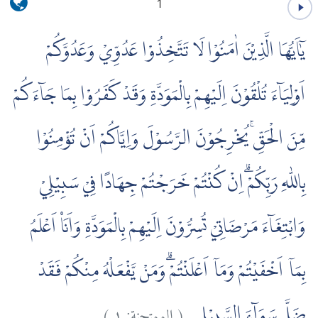
1
يٰٓاَيُّهَا الَّذِيْنَ اٰمَنُوْا لَا تَتَّخِذُوْا عَدُوِّيْ وَعَدُوَّكُمْ
اَوْلِيَاۤءَ تُلْقُوْنَ اِلَيْهِمْ بِالْمَوَدَّةِ وَقَدْ كَفَرُوْا بِمَا جَاۤءَكُمْ
مِّنَ الْحَقِّۚ يُخْرِجُوْنَ الرَّسُوْلَ وَاِيَّاكُمْ اَنْ تُؤْمِنُوْا
بِاللّٰهِ رَبِّكُمْۗ اِنْ كُنْتُمْ خَرَجْتُمْ جِهَادًا فِيْ سَبِيْلِيْ
وَابْتِغَاۤءَ مَرْضَاتِيْ تُسِرُّوْنَ اِلَيْهِمْ بِالْمَوَدَّةِ وَاَنَا۠ اَعْلَمُ
بِمَآ اَخْفَيْتُمْ وَمَآ اَعْلَنْتُمْۗ وَمَنْ يَّفْعَلْهُ مِنْكُمْ فَقَدْ
)
١
الممتحنة:
(
ضَلَّ سَوَاۤءَ السَّبِيْلِ