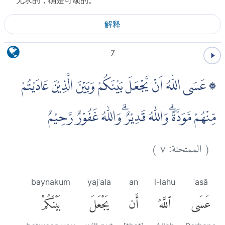
无求的，确是可颂的。
解释
7
۞ عَسَى اللّٰهُ اَنْ يَّجْعَلَ بَيْنَكُمْ وَبَيْنَ الَّذِيْنَ عَادَيْتُمْ
مِّنْهُمْ مَّوَدَّةًۗ وَاللّٰهُ قَدِيْرٌۗ وَاللّٰهُ غَفُوْرٌ رَّحِيْمٌ
)
٧
الممتحنة:
(
baynakum
yajʿala
an
l-lahu
ʿasā
عَسَى
ٱللَّهُ
أَن
يَجْعَلَ
بَيْنَكُمْ