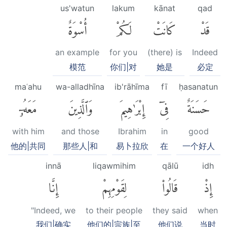
us'watun
lakum
kānat
qad
قَدْ
كَانَتْ
لَكُمْ
أُسْوَةٌ
an example
for you
(there) is
Indeed
模范
你们|对
她是
必定
maʿahu
wa-alladhīna
ib'rāhīma
fī
ḥasanatun
حَسَنَةٌ
فِىٓ
إِبْرَٰهِيمَ
وَٱلَّذِينَ
مَعَهُۥٓ
with him
and those
Ibrahim
in
good
他的|共同
那些人|和
易卜拉欣
在
一个好人
innā
liqawmihim
qālū
idh
إِذْ
قَالُوا۟
لِقَوْمِهِمْ
إِنَّا
"Indeed, we
to their people
they said
when
我们|确实
他们的|宗族|至
他们说
当时