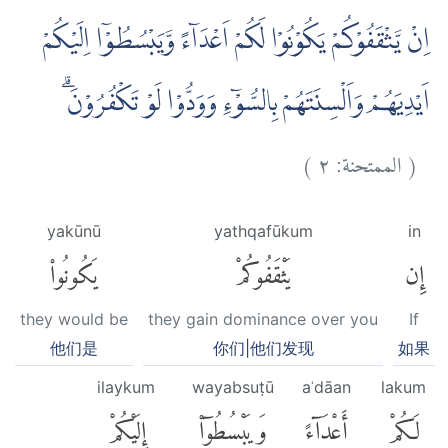
اِنْ يَّثْقَفُوْكُمْ يَكُوْنُوْا لَكُمْ اَعْدَاۤءً وَّيَبْسُطُوْٓا اِلَيْكُمْ
اَيْدِيَهُمْ وَاَلْسِنَتَهُمْ بِالسُّوْۤءِ وَوَدُّوْا لَوْ تَكْفُرُوْنَۗ
)
٢
الممتحنة:
(
yakūnū
yathqafūkum
in
إِن
يَثْقَفُوكُمْ
يَكُونُوا۟
they would be
they gain dominance over you
If
他们是
你们|他们发现
如果
ilaykum
wayabsuṭū
aʿdāan
lakum
لَكُمْ
أَعْدَآءً
وَيَبْسُطُوٓا۟
إِلَيْكُمْ