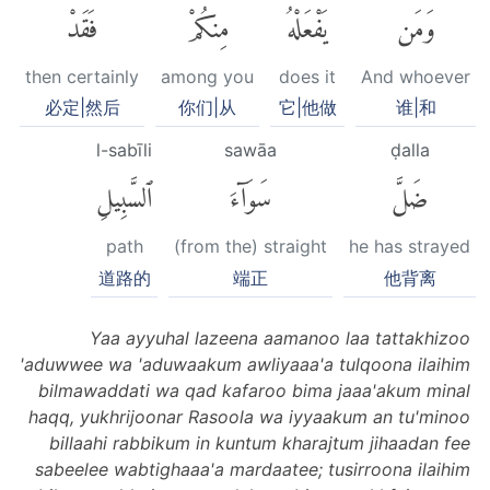
وَمَن
يَفْعَلْهُ
مِنكُمْ
فَقَدْ
then certainly
among you
does it
And whoever
必定|然后
你们|从
它|他做
谁|和
l-sabīli
sawāa
ḍalla
ضَلَّ
سَوَآءَ
ٱلسَّبِيلِ
path
(from the) straight
he has strayed
道路的
端正
他背离
Yaa ayyuhal lazeena aamanoo laa tattakhizoo
'aduwwee wa 'aduwaakum awliyaaa'a tulqoona ilaihim
bilmawaddati wa qad kafaroo bima jaaa'akum minal
haqq, yukhrijoonar Rasoola wa iyyaakum an tu'minoo
billaahi rabbikum in kuntum kharajtum jihaadan fee
sabeelee wabtighaaa'a mardaatee; tusirroona ilaihim