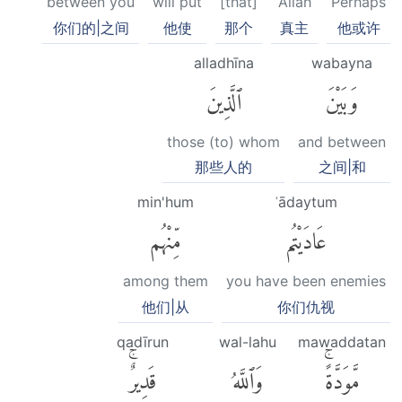
between you
will put
[that]
Allah
Perhaps
你们的|之间
他使
那个
真主
他或许
alladhīna
wabayna
وَبَيْنَ
ٱلَّذِينَ
those (to) whom
and between
那些人的
之间|和
min'hum
ʿādaytum
عَادَيْتُم
مِّنْهُم
among them
you have been enemies
他们|从
你们仇视
qadīrun
wal-lahu
mawaddatan
مَّوَدَّةًۚ
وَٱللَّهُ
قَدِيرٌۚ