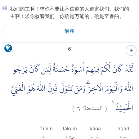
我们的主啊！求你不要让不信道的人迫害我们。我们的
主啊！求你赦宥我们，你确是万能的，确是至睿的。
解释
6
لَقَدْ كَانَ لَكُمْ فِيْهِمْ اُسْوَةٌ حَسَنَةٌ لِّمَنْ كَانَ يَرْجُو
اللّٰهَ وَالْيَوْمَ الْاٰخِرَۗ وَمَنْ يَّتَوَلَّ فَاِنَّ اللّٰهَ هُوَ الْغَنِيُّ
)
٦
الممتحنة:
(
الْحَمِيْدُ ࣖ
fīhim
lakum
kāna
laqad