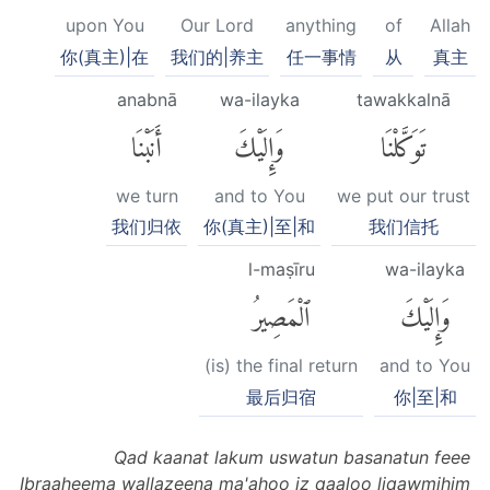
upon You
Our Lord
anything
of
Allah
你(真主)|在
我们的|养主
任一事情
从
真主
anabnā
wa-ilayka
tawakkalnā
تَوَكَّلْنَا
وَإِلَيْكَ
أَنَبْنَا
we turn
and to You
we put our trust
我们归依
你(真主)|至|和
我们信托
l-maṣīru
wa-ilayka
وَإِلَيْكَ
ٱلْمَصِيرُ
(is) the final return
and to You
最后归宿
你|至|和
Qad kaanat lakum uswatun basanatun feee
Ibraaheema wallazeena ma'ahoo iz qaaloo liqawmihim