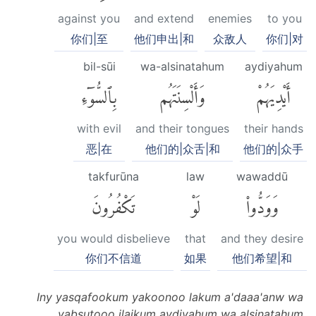
against you
and extend
enemies
to you
你们|至
他们申出|和
众敌人
你们|对
bil-sūi
wa-alsinatahum
aydiyahum
أَيْدِيَهُمْ
وَأَلْسِنَتَهُم
بِٱلسُّوٓءِ
with evil
and their tongues
their hands
恶|在
他们的|众舌|和
他们的|众手
takfurūna
law
wawaddū
وَوَدُّوا۟
لَوْ
تَكْفُرُونَ
you would disbelieve
that
and they desire
你们不信道
如果
他们希望|和
Iny yasqafookum yakoonoo lakum a'daaa'anw wa
yabsutooo ilaikum aydiyahum wa alsinatahum