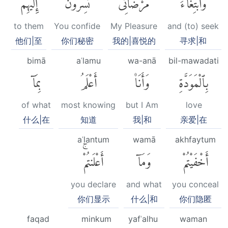
وَٱبْتِغَآءَ
مَرْضَاتِىۚ
تُسِرُّونَ
إِلَيْهِم
to them
You confide
My Pleasure
and (to) seek
他们|至
你们秘密
我的|喜悦的
寻求|和
bimā
aʿlamu
wa-anā
bil-mawadati
بِٱلْمَوَدَّةِ
وَأَنَا۠
أَعْلَمُ
بِمَآ
of what
most knowing
but I Am
love
什么|在
知道
我|和
亲爱|在
aʿlantum
wamā
akhfaytum
أَخْفَيْتُمْ
وَمَآ
أَعْلَنتُمْۚ
you declare
and what
you conceal
你们显示
什么|和
你们隐匿
faqad
minkum
yafʿalhu
waman