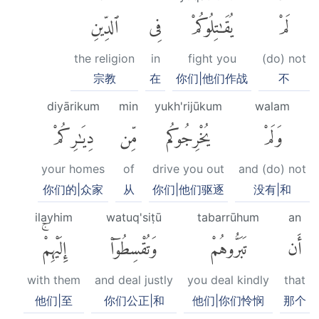
لَمْ
يُقَٰتِلُوكُمْ
فِى
ٱلدِّينِ
the religion
in
fight you
(do) not
宗教
在
你们|他们作战
不
diyārikum
min
yukh'rijūkum
walam
وَلَمْ
يُخْرِجُوكُم
مِّن
دِيَٰرِكُمْ
your homes
of
drive you out
and (do) not
你们的|众家
从
你们|他们驱逐
没有|和
ilayhim
watuq'siṭū
tabarrūhum
an
أَن
تَبَرُّوهُمْ
وَتُقْسِطُوٓا۟
إِلَيْهِمْۚ
with them
and deal justly
you deal kindly
that
他们|至
你们公正|和
他们|你们怜悯
那个