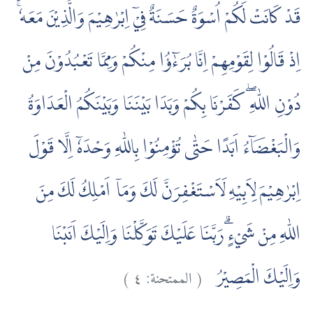
قَدْ كَانَتْ لَكُمْ اُسْوَةٌ حَسَنَةٌ فِيْٓ اِبْرٰهِيْمَ وَالَّذِيْنَ مَعَهٗۚ
اِذْ قَالُوْا لِقَوْمِهِمْ اِنَّا بُرَءٰۤؤُا مِنْكُمْ وَمِمَّا تَعْبُدُوْنَ مِنْ
دُوْنِ اللّٰهِ ۖ كَفَرْنَا بِكُمْ وَبَدَا بَيْنَنَا وَبَيْنَكُمُ الْعَدَاوَةُ
وَالْبَغْضَاۤءُ اَبَدًا حَتّٰى تُؤْمِنُوْا بِاللّٰهِ وَحْدَهٗٓ اِلَّا قَوْلَ
اِبْرٰهِيْمَ لِاَبِيْهِ لَاَسْتَغْفِرَنَّ لَكَ وَمَآ اَمْلِكُ لَكَ مِنَ
اللّٰهِ مِنْ شَيْءٍۗ رَبَّنَا عَلَيْكَ تَوَكَّلْنَا وَاِلَيْكَ اَنَبْنَا
)
٤
الممتحنة:
(
وَاِلَيْكَ الْمَصِيْرُ