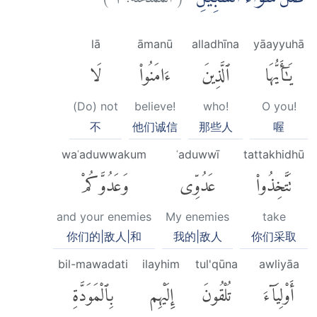
lā
āmanū
alladhīna
yāayyuhā
يَٰٓأَيُّهَا
ٱلَّذِينَ
ءَامَنُوا۟
لَا
(Do) not
believe!
who!
O you!
不
他们诚信
那些人
喔
waʿaduwwakum
ʿaduwwī
tattakhidhū
تَتَّخِذُوا۟
عَدُوِّى
وَعَدُوَّكُمْ
and your enemies
My enemies
take
你们的|敌人|和
我的|敌人
你们采取
bil-mawadati
ilayhim
tul'qūna
awliyāa
أَوْلِيَآءَ
تُلْقُونَ
إِلَيْهِم
بِٱلْمَوَدَّةِ