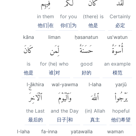
لَقَدْ
كَانَ
لَكُمْ
فِيهِمْ
in them
for you
(there) is
Certainly
他们|在
你们|为
他是
必定
kāna
liman
ḥasanatun
us'watun
أُسْوَةٌ
حَسَنَةٌ
لِّمَن
كَانَ
is
for (he) who
good
an example
他是
谁|对
好的
模范
l-ākhira
wal-yawma
l-laha
yarjū
يَرْجُوا۟
ٱللَّهَ
وَٱلْيَوْمَ
ٱلْءَاخِرَۚ
the Last
and the Day
(in) Allah
hopeful
最后的
日子|和
真主
他们希望
l-laha
fa-inna
yatawalla
waman