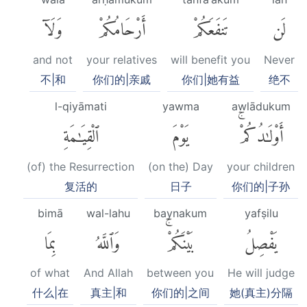
لَن
تَنفَعَكُمْ
أَرْحَامُكُمْ
وَلَآ
and not
your relatives
will benefit you
Never
不|和
你们的|亲戚
你们|她有益
绝不
l-qiyāmati
yawma
awlādukum
أَوْلَٰدُكُمْۚ
يَوْمَ
ٱلْقِيَٰمَةِ
(of) the Resurrection
(on the) Day
your children
复活的
日子
你们的|子孙
bimā
wal-lahu
baynakum
yafṣilu
يَفْصِلُ
بَيْنَكُمْۚ
وَٱللَّهُ
بِمَا
of what
And Allah
between you
He will judge
什么|在
真主|和
你们的|之间
她(真主)分隔