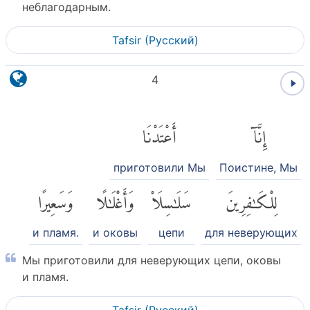
неблагодарным.
Tafsir (Pусский)
4
إِنَّآ
أَعْتَدْنَا
приготовили Мы
Поистине, Мы
لِلْكَٰفِرِينَ
سَلَٰسِلَا۟
وَأَغْلَٰلًا
وَسَعِيرًا
и пламя.
и оковы
цепи
для неверующих
Мы приготовили для неверующих цепи, оковы
и пламя.