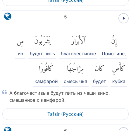
Tafsir (Pусский)
5
إِنَّ
ٱلْأَبْرَارَ
يَشْرَبُونَ
مِن
из
будут пить
благочестивые
Поистине,
كَأْسٍ
كَانَ
مِزَاجُهَا
كَافُورًا
камфарой
смесь чья
будет
кубка
А благочестивые будут пить из чаши вино,
смешанное с камфарой.
Tafsir (Pусский)
6