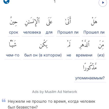
1
هَلْ
أَتَىٰ
عَلَى
ٱلْإِنسَٰنِ
حِينٌ
срок
человека
для
Прошел ли
Прошел ли
مِّنَ
ٱلدَّهْرِ
لَمْ
يَكُن
شَيْـًٔا
чем-то
был он (в котором)
не
времени
(из)
مَّذْكُورًا
упоминаемым?
Ads by Muslim Ad Network
Неужели не прошло то время, когда человек
был безвестен?