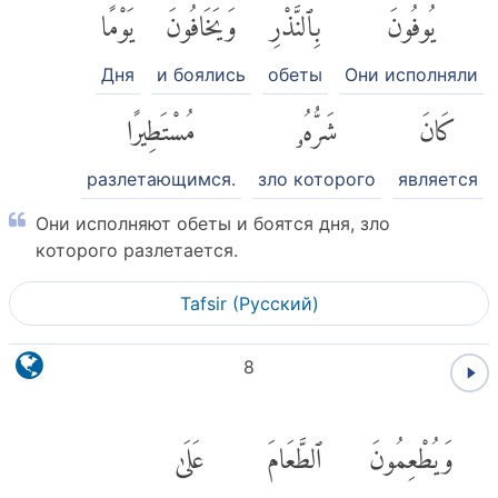
يُوفُونَ
بِٱلنَّذْرِ
وَيَخَافُونَ
يَوْمًا
Дня
и боялись
обеты
Они исполняли
كَانَ
شَرُّهُۥ
مُسْتَطِيرًا
разлетающимся.
зло которого
является
Они исполняют обеты и боятся дня, зло
которого разлетается.
Tafsir (Pусский)
8
وَيُطْعِمُونَ
ٱلطَّعَامَ
عَلَىٰ