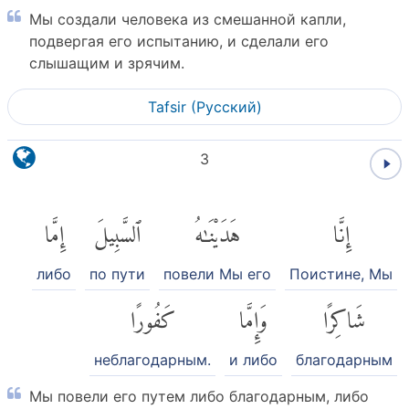
Мы создали человека из смешанной капли,
подвергая его испытанию, и сделали его
слышащим и зрячим.
Tafsir (Pусский)
3
إِنَّا
هَدَيْنَٰهُ
ٱلسَّبِيلَ
إِمَّا
либо
по пути
повели Мы его
Поистине, Мы
شَاكِرًا
وَإِمَّا
كَفُورًا
неблагодарным.
и либо
благодарным
Мы повели его путем либо благодарным, либо