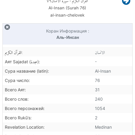
Al-Insan (Surah
76
)
al-insan-chelovek
Коран Информация :
Аль-Инсан
الانسان
القرآن الكريم:
سجدة
-
Аят Sajadat (
):
Сура название (latin):
Al-Insan
Сура число:
76
Всего Аят:
31
Всего слов:
240
Всего персонажей:
1054
Всего Rukūʿs:
2
Revelation Location:
Medinan