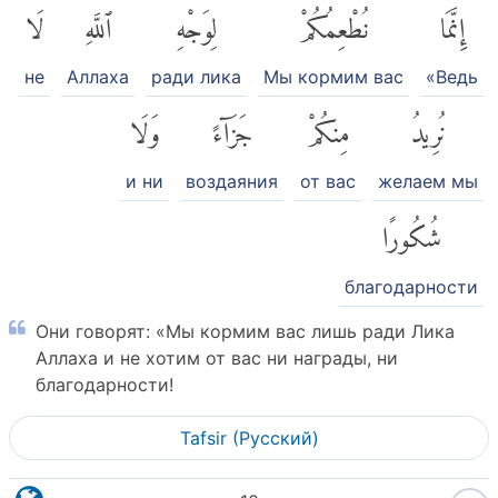
إِنَّمَا
نُطْعِمُكُمْ
لِوَجْهِ
ٱللَّهِ
لَا
не
Аллаха
ради лика
Мы кормим вас
«Ведь
نُرِيدُ
مِنكُمْ
جَزَآءً
وَلَا
и ни
воздаяния
от вас
желаем мы
شُكُورًا
благодарности
Они говорят: «Мы кормим вас лишь ради Лика
Аллаха и не хотим от вас ни награды, ни
благодарности!
Tafsir (Pусский)