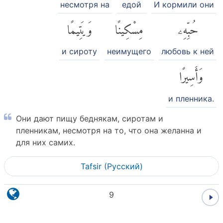
несмотря на
едой
И кормили они
حُبِّهِۦ
مِسْكِينًا
وَيَتِيمًا
и сироту
неимущего
любовь к ней
وَأَسِيرًا
и пленника.
Они дают пищу беднякам, сиротам и
пленникам, несмотря на то, что она желанна и
для них самих.
Tafsir (Pусский)
9