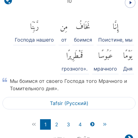
10
إِنَّا
نَخَافُ
مِن
رَّبِّنَا
Господа нашего
от
боимся
Поистине, мы
يَوْمًا
عَبُوسًا
قَمْطَرِيرًا
грозного».
мрачного
Дня
Мы боимся от своего Господа того Мрачного и
Томительного дня».
Tafsir (Pусский)
1
2
3
4
٧٦
- سورة الانسان
القرآن الكريم