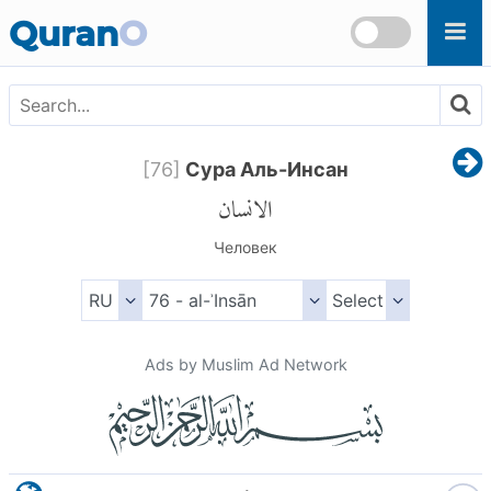
Skip to main content
Quran
O
[
76
]
Сура Аль-Инсан
الانسان
Человек
Ads by Muslim Ad Network