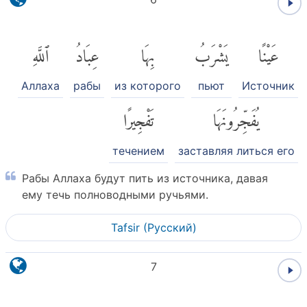
عَيْنًا
يَشْرَبُ
بِهَا
عِبَادُ
ٱللَّهِ
Аллаха
рабы
из которого
пьют
Источник
يُفَجِّرُونَهَا
تَفْجِيرًا
течением
заставляя литься его
Рабы Аллаха будут пить из источника, давая
ему течь полноводными ручьями.
Tafsir (Pусский)
7