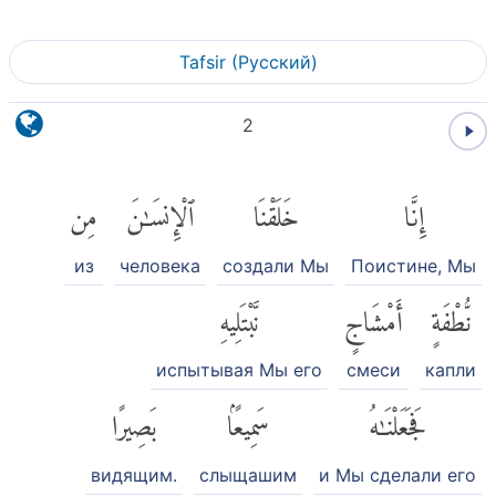
Tafsir (Pусский)
2
إِنَّا
خَلَقْنَا
ٱلْإِنسَٰنَ
مِن
из
человека
создали Мы
Поистине, Мы
نُّطْفَةٍ
أَمْشَاجٍ
نَّبْتَلِيهِ
испытывая Мы его
смеси
капли
فَجَعَلْنَٰهُ
سَمِيعًۢا
بَصِيرًا
видящим.
слыщашим
и Мы сделали его